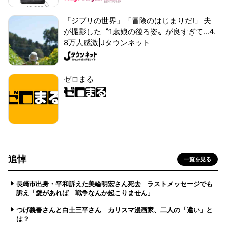
「ジブリの世界」「冒険のはじまりだ!」 夫
が撮影した〝1歳娘の後ろ姿〟が良すぎて...4.
8万人感激|Jタウンネット
ゼロまる
追悼
一覧を見る
長崎市出身・平和訴えた美輪明宏さん死去 ラストメッセージでも
訴え「愛があれば 戦争なんか起こりません」
つげ義春さんと白土三平さん カリスマ漫画家、二人の「違い」と
は？