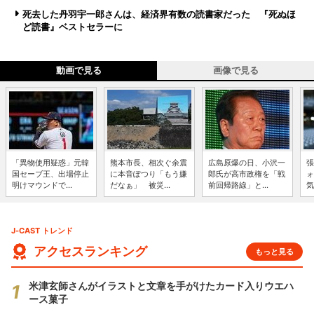
死去した丹羽宇一郎さんは、経済界有数の読書家だった 『死ぬほ
ど読書』ベストセラーに
動画で見る
画像で見る
「異物使用疑惑」元韓
熊本市長、相次ぐ余震
広島原爆の日、小沢一
張
国セーブ王、出場停止
に本音ぽつり「もう嫌
郎氏が高市政権を「戦
ォ
明けマウンドで...
だなぁ」 被災...
前回帰路線」と...
気
J-CAST トレンド
アクセスランキング
もっと見る
米津玄師さんがイラストと文章を手がけたカード入りウエハ
ース菓子