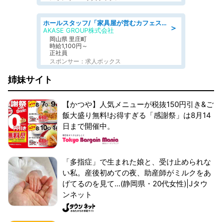
ホールスタッフ/「家具屋が営むカフェスタッフ!」週2日～OK!嬉しいまかない付き/岡山県/浅口郡里庄町
＞
AKASE GROUP株式会社
岡山県 里庄町
時給1,100円～
正社員
スポンサー：求人ボックス
姉妹サイト
【かつや】人気メニューが税抜150円引き&ご
飯大盛り無料!お得すぎる「感謝祭」は8月14
日まで開催中。
「多指症」で生まれた娘と、受け止められな
い私。産後初めての夜、助産師がミルクをあ
げてるのを見て...(静岡県・20代女性)|Jタウ
ンネット