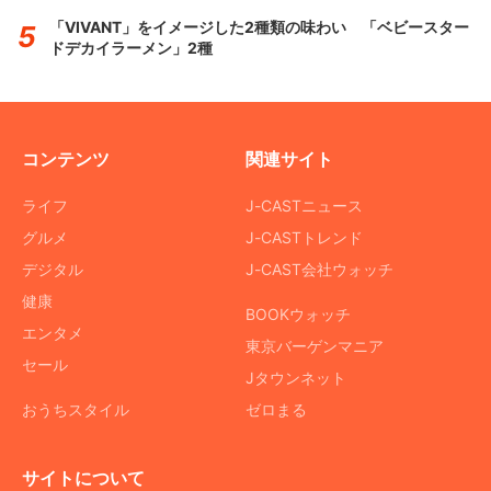
「VIVANT」をイメージした2種類の味わい 「ベビースター
ドデカイラーメン」2種
コンテンツ
関連サイト
ライフ
J-CASTニュース
グルメ
J-CASTトレンド
デジタル
J-CAST会社ウォッチ
健康
BOOKウォッチ
エンタメ
東京バーゲンマニア
セール
Jタウンネット
おうちスタイル
ゼロまる
サイトについて