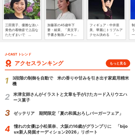
三田寛子、優雅な淡い
加藤茶の45歳年下
フィギュア・中井亜
制
黄色の着物姿で上品な
妻・綾菜、「美文字」
美、華麗にトリプルア
う
たたずまいで ...
手書き勉強ノート...
クセル決める 「...
一
J-CAST トレンド
アクセスランキング
もっと見る
3段階の制御を自動で 米の香りや甘みを引き出す家庭用精米
機
米津玄師さんがイラストと文章を手がけたカード入りウエハ
ース菓子
ゼッテリア 期間限定「夏の和風おろしバーガーフェア」
憧れの女優は小松菜奈、大阪の16歳がグランプリに 「bijo
ux新人発掘オーディション2026」リポート