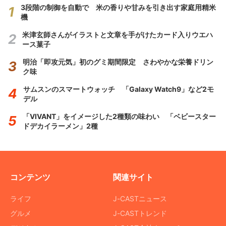
3段階の制御を自動で 米の香りや甘みを引き出す家庭用精米
機
米津玄師さんがイラストと文章を手がけたカード入りウエハ
ース菓子
明治「即攻元気」初のグミ期間限定 さわやかな栄養ドリン
ク味
サムスンのスマートウォッチ 「Galaxy Watch9」など2モ
デル
「VIVANT」をイメージした2種類の味わい 「ベビースター
ドデカイラーメン」2種
コンテンツ
関連サイト
ライフ
J-CASTニュース
グルメ
J-CASTトレンド