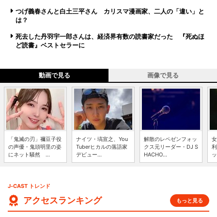
つげ義春さんと白土三平さん カリスマ漫画家、二人の「違い」と
は？
死去した丹羽宇一郎さんは、経済界有数の読書家だった 『死ぬほ
ど読書』ベストセラーに
動画で見る
画像で見る
「鬼滅の刃」禰豆子役
ナイツ・塙宣之、You
解散のレペゼンフォッ
女
の声優・鬼頭明里の姿
Tuberヒカルの落語家
クス元リーダー・DJ S
利
にネット騒然 ...
デビュー...
HACHO...
ッ
J-CAST トレンド
アクセスランキング
もっと見る