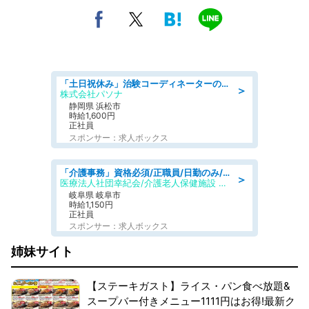
「土日祝休み」治験コーディネーターのお仕事/未経験OK
＞
株式会社パソナ
静岡県 浜松市
時給1,600円
正社員
スポンサー：求人ボックス
「介護事務」資格必須/正職員/日勤のみ/介護老人保健施設
＞
医療法人社団幸紀会/介護老人保健施設 グリーンビラ安江
岐阜県 岐阜市
時給1,150円
正社員
スポンサー：求人ボックス
姉妹サイト
【ステーキガスト】ライス・パン食べ放題&
スープバー付きメニュー1111円はお得!最新ク