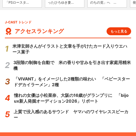
「PSロースタ...
ったひろゆき妻...
のちの党」へ ...
発
J-CAST トレンド
アクセスランキング
もっと見る
米津玄師さんがイラストと文章を手がけたカード入りウエハ
ース菓子
3段階の制御を自動で 米の香りや甘みを引き出す家庭用精米
機
「VIVANT」をイメージした2種類の味わい 「ベビースター
ドデカイラーメン」2種
憧れの女優は小松菜奈、大阪の16歳がグランプリに 「bijo
ux新人発掘オーディション2026」リポート
上質で没入感のあるサウンド ヤマハのワイヤレススピーカ
ー