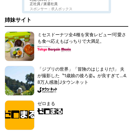
正社員 / 派遣社員
スポンサー：求人ボックス
姉妹サイト
ミセスドーナツ全4種を実食レビュー!可愛さ
も食べ応えもばっちりで大満足。
「ジブリの世界」「冒険のはじまりだ!」 夫
が撮影した〝1歳娘の後ろ姿〟が良すぎて...4.
8万人感激|Jタウンネット
ゼロまる