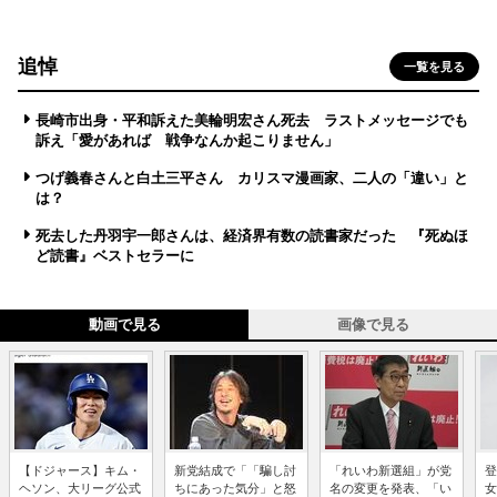
追悼
一覧を見る
長崎市出身・平和訴えた美輪明宏さん死去 ラストメッセージでも
訴え「愛があれば 戦争なんか起こりません」
つげ義春さんと白土三平さん カリスマ漫画家、二人の「違い」と
は？
死去した丹羽宇一郎さんは、経済界有数の読書家だった 『死ぬほ
ど読書』ベストセラーに
動画で見る
画像で見る
【ドジャース】キム・
新党結成で「「騙し討
「れいわ新選組」が党
登
ヘソン、大リーグ公式
ちにあった気分」と怒
名の変更を発表、「い
女