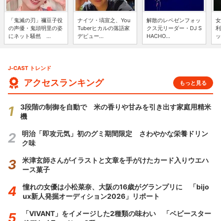
「鬼滅の刃」禰豆子役
ナイツ・塙宣之、You
解散のレペゼンフォッ
女
の声優・鬼頭明里の姿
Tuberヒカルの落語家
クス元リーダー・DJ S
利
にネット騒然 ...
デビュー...
HACHO...
ッ
J-CAST トレンド
アクセスランキング
もっと見る
3段階の制御を自動で 米の香りや甘みを引き出す家庭用精米
機
明治「即攻元気」初のグミ期間限定 さわやかな栄養ドリン
ク味
米津玄師さんがイラストと文章を手がけたカード入りウエハ
ース菓子
憧れの女優は小松菜奈、大阪の16歳がグランプリに 「bijo
ux新人発掘オーディション2026」リポート
「VIVANT」をイメージした2種類の味わい 「ベビースター