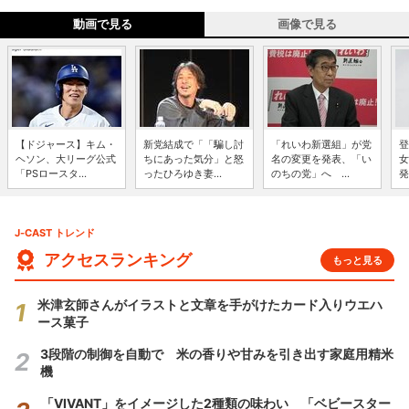
動画で見る
画像で見る
【ドジャース】キム・
新党結成で「「騙し討
「れいわ新選組」が党
登
ヘソン、大リーグ公式
ちにあった気分」と怒
名の変更を発表、「い
女
「PSロースタ...
ったひろゆき妻...
のちの党」へ ...
発
J-CAST トレンド
アクセスランキング
もっと見る
米津玄師さんがイラストと文章を手がけたカード入りウエハ
ース菓子
3段階の制御を自動で 米の香りや甘みを引き出す家庭用精米
機
「VIVANT」をイメージした2種類の味わい 「ベビースター