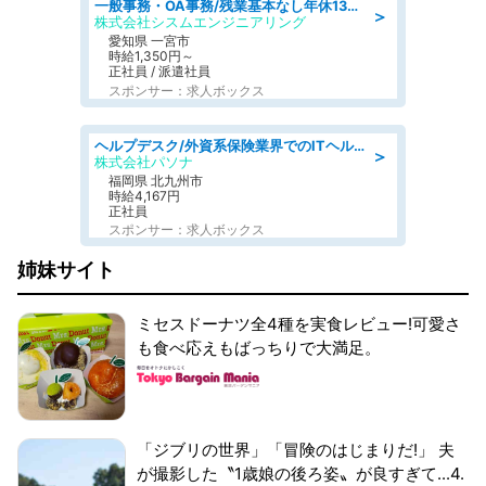
一般事務・OA事務/残業基本なし年休130日社保完備の一般・調達事務
＞
株式会社シスムエンジニアリング
愛知県 一宮市
時給1,350円～
正社員 / 派遣社員
スポンサー：求人ボックス
ヘルプデスク/外資系保険業界でのITヘルプデスク業務/駅近/即日勤務可/ヘルプデスク
＞
株式会社パソナ
福岡県 北九州市
時給4,167円
正社員
スポンサー：求人ボックス
姉妹サイト
ミセスドーナツ全4種を実食レビュー!可愛さ
も食べ応えもばっちりで大満足。
「ジブリの世界」「冒険のはじまりだ!」 夫
が撮影した〝1歳娘の後ろ姿〟が良すぎて...4.