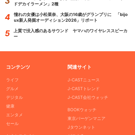
ドデカイラーメン」2種
憧れの女優は小松菜奈、大阪の16歳がグランプリに 「bijo
ux新人発掘オーディション2026」リポート
上質で没入感のあるサウンド ヤマハのワイヤレススピーカ
ー
コンテンツ
関連サイト
ライフ
J-CASTニュース
グルメ
J-CASTトレンド
デジタル
J-CAST会社ウォッチ
健康
BOOKウォッチ
エンタメ
東京バーゲンマニア
セール
Jタウンネット