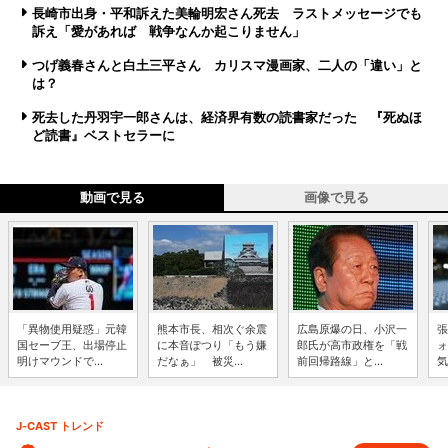
長崎市出身・平和訴えた美輪明宏さん死去 ラストメッセージでも
訴え「愛があれば 戦争なんか起こりません」
つげ義春さんと白土三平さん カリスマ漫画家、二人の「違い」と
は？
死去した丹羽宇一郎さんは、経済界有数の読書家だった 『死ぬほ
ど読書』ベストセラーに
動画で見る
画像で見る
「異物使用疑惑」元韓
熊本市長、相次ぐ余震
広島原爆の日、小沢一
張
国セーブ王、出場停止
に本音ぽつり「もう嫌
郎氏が高市政権を「戦
ォ
明けマウンドで...
だなぁ」 被災...
前回帰路線」と...
気
J-CAST トレンド