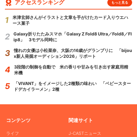
アクセスランキング
もっと見る
米津玄師さんがイラストと文章を手がけたカード入りウエハ
ース菓子
Galaxy折りたたみスマホ「Galaxy Z Fold8 Ultra／Fold8／Fl
ip8」 3モデル同時に
憧れの女優は小松菜奈、大阪の16歳がグランプリに 「bijou
x新人発掘オーディション2026」リポート
3段階の制御を自動で 米の香りや甘みを引き出す家庭用精
米機
「VIVANT」をイメージした2種類の味わい 「ベビースター
ドデカイラーメン」2種
コンテンツ
関連サイト
ライフ
J-CASTニュース