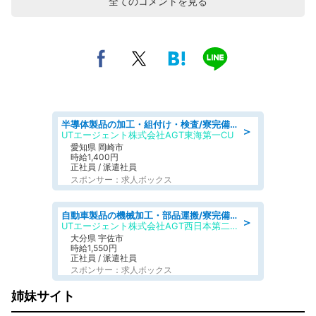
全てのコメントを見る
半導体製品の加工・組付け・検査/寮完備/日勤/日払い/工場・製造
＞
UTエージェント株式会社AGT東海第一CU
愛知県 岡崎市
時給1,400円
正社員 / 派遣社員
スポンサー：求人ボックス
自動車製品の機械加工・部品運搬/寮完備/日払い/工場・製造
＞
UTエージェント株式会社AGT西日本第二CU
大分県 宇佐市
時給1,550円
正社員 / 派遣社員
スポンサー：求人ボックス
姉妹サイト