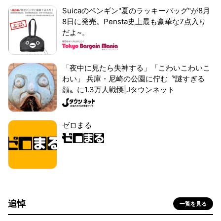
Suicaのペンギン"夏のラッキーバッグ"が8月
8日に発売。Pensta史上最も豪華な7点入り
だよ~。
「夜中に見たら失神する」「こわいこわいこ
わい」 兵庫・尼崎の公園に佇む〝謎すぎる
顔〟に1.3万人戦慄|Jタウンネット
ゼロまる
追悼
一覧を見る