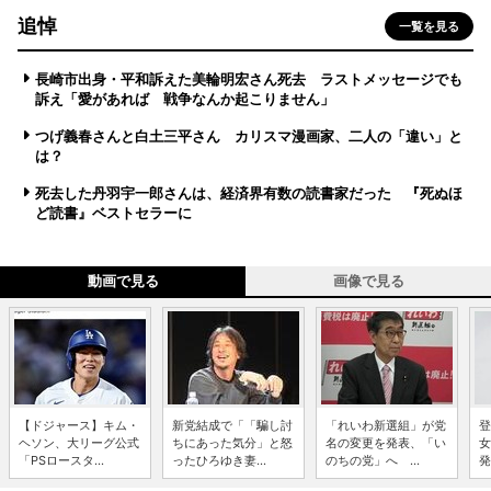
追悼
一覧を見る
長崎市出身・平和訴えた美輪明宏さん死去 ラストメッセージでも
訴え「愛があれば 戦争なんか起こりません」
つげ義春さんと白土三平さん カリスマ漫画家、二人の「違い」と
は？
死去した丹羽宇一郎さんは、経済界有数の読書家だった 『死ぬほ
ど読書』ベストセラーに
動画で見る
画像で見る
【ドジャース】キム・
新党結成で「「騙し討
「れいわ新選組」が党
登
ヘソン、大リーグ公式
ちにあった気分」と怒
名の変更を発表、「い
女
「PSロースタ...
ったひろゆき妻...
のちの党」へ ...
発