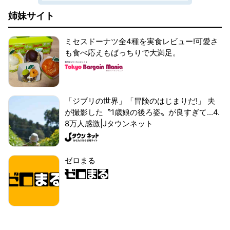
姉妹サイト
ミセスドーナツ全4種を実食レビュー!可愛さ
も食べ応えもばっちりで大満足。
「ジブリの世界」「冒険のはじまりだ!」 夫
が撮影した〝1歳娘の後ろ姿〟が良すぎて...4.
8万人感激|Jタウンネット
ゼロまる