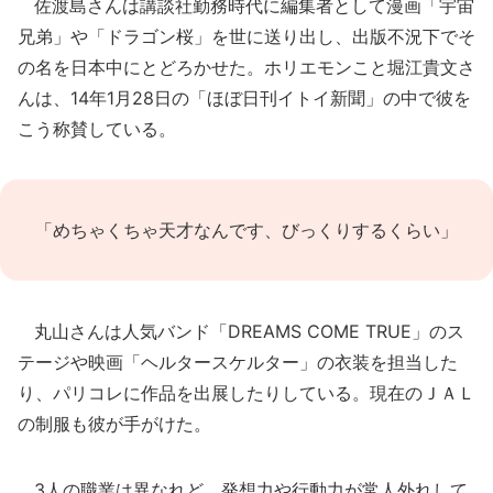
佐渡島さんは講談社勤務時代に編集者として漫画「宇宙
兄弟」や「ドラゴン桜」を世に送り出し、出版不況下でそ
の名を日本中にとどろかせた。ホリエモンこと堀江貴文さ
んは、14年1月28日の「ほぼ日刊イトイ新聞」の中で彼を
こう称賛している。
「めちゃくちゃ天才なんです、びっくりするくらい」
丸山さんは人気バンド「DREAMS COME TRUE」のス
テージや映画「ヘルタースケルター」の衣装を担当した
り、パリコレに作品を出展したりしている。現在のＪＡＬ
の制服も彼が手がけた。
3人の職業は異なれど、発想力や行動力が常人外れして