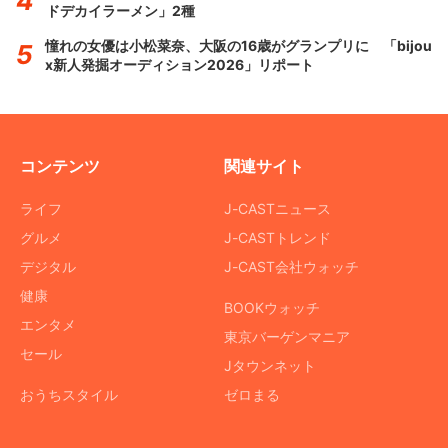
ドデカイラーメン」2種
憧れの女優は小松菜奈、大阪の16歳がグランプリに 「bijou
x新人発掘オーディション2026」リポート
コンテンツ
関連サイト
ライフ
J-CASTニュース
グルメ
J-CASTトレンド
デジタル
J-CAST会社ウォッチ
健康
BOOKウォッチ
エンタメ
東京バーゲンマニア
セール
Jタウンネット
おうちスタイル
ゼロまる