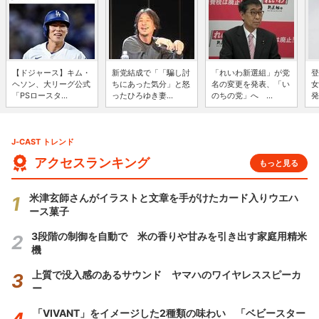
【ドジャース】キム・
新党結成で「「騙し討
「れいわ新選組」が党
登
ヘソン、大リーグ公式
ちにあった気分」と怒
名の変更を発表、「い
女
「PSロースタ...
ったひろゆき妻...
のちの党」へ ...
発
J-CAST トレンド
アクセスランキング
もっと見る
米津玄師さんがイラストと文章を手がけたカード入りウエハ
ース菓子
3段階の制御を自動で 米の香りや甘みを引き出す家庭用精米
機
上質で没入感のあるサウンド ヤマハのワイヤレススピーカ
ー
「VIVANT」をイメージした2種類の味わい 「ベビースター