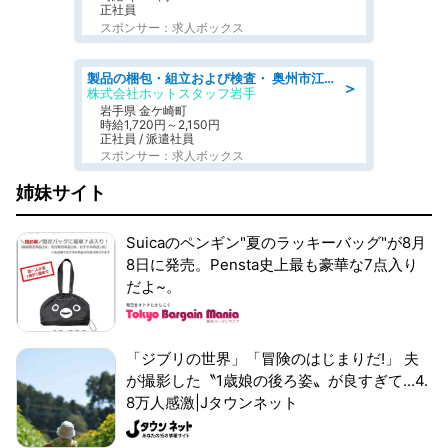
正社員
スポンサー：求人ボックス
製品の梱包・組立および検査・ 奥州市江刺/大手企業で長期安定 梱包・検査・組立/半年経過毎に5万円の報奨金有
＞
株式会社ホットスタッフ岩手
岩手県 金ケ崎町
時給1,720円～2,150円
正社員 / 派遣社員
スポンサー：求人ボックス
姉妹サイト
Suicaのペンギン"夏のラッキーバッグ"が8月
8日に発売。Pensta史上最も豪華な7点入り
だよ~。
「ジブリの世界」「冒険のはじまりだ!」 夫
が撮影した〝1歳娘の後ろ姿〟が良すぎて...4.
8万人感激|Jタウンネット