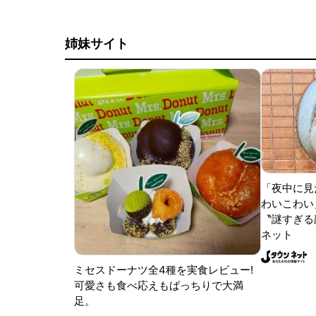
姉妹サイト
「夜中に見
わいこわい
〝謎すぎる顔
ネット
ミセスドーナツ全4種を実食レビュー!
可愛さも食べ応えもばっちりで大満
足。