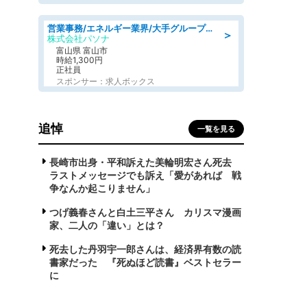
営業事務/エネルギー業界/大手グループでの購買のお仕事/駅近/車通勤可/営業事務
＞
株式会社パソナ
富山県 富山市
時給1,300円
正社員
スポンサー：求人ボックス
追悼
一覧を見る
長崎市出身・平和訴えた美輪明宏さん死去
ラストメッセージでも訴え「愛があれば 戦
争なんか起こりません」
つげ義春さんと白土三平さん カリスマ漫画
家、二人の「違い」とは？
死去した丹羽宇一郎さんは、経済界有数の読
書家だった 『死ぬほど読書』ベストセラー
に