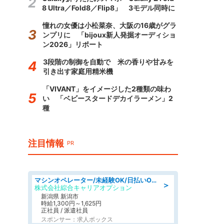
8 Ultra／Fold8／Flip8」 3モデル同時に
憧れの女優は小松菜奈、大阪の16歳がグラ
ンプリに 「bijoux新人発掘オーディショ
ン2026」リポート
3段階の制御を自動で 米の香りや甘みを
引き出す家庭用精米機
「VIVANT」をイメージした2種類の味わ
い 「ベビースタードデカイラーメン」2
種
注目情報
PR
マシンオペレーター/未経験OK/日払いOK/寮費無料/交替制/20・30・40代活躍中
＞
株式会社綜合キャリアオプション
新潟県 新潟市
時給1,300円～1,625円
正社員 / 派遣社員
スポンサー：求人ボックス