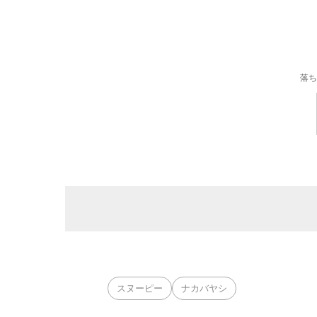
落ち
スヌーピー
ナカバヤシ