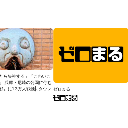
たら失神する」「こわいこ
」 兵庫・尼崎の公園に佇む
〟に1.3万人戦慄|Jタウン
ゼロまる