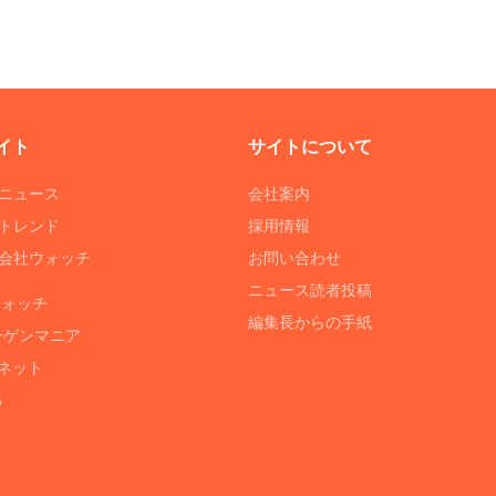
イト
サイトについて
Tニュース
会社案内
Tトレンド
採用情報
ST会社ウォッチ
お問い合わせ
ニュース読者投稿
ウォッチ
編集長からの手紙
ーゲンマニア
ネット
る