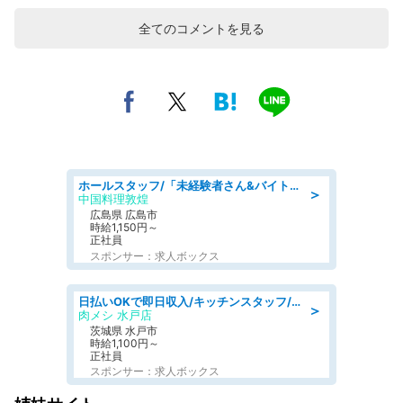
全てのコメントを見る
ホールスタッフ/「未経験者さん&バイトデビューも大歓迎」残業ほぼなし×1日3時間〜勤務OK!フォロー体制も充実/広島県/広島市南区
＞
中国料理敦煌
広島県 広島市
時給1,150円～
正社員
スポンサー：求人ボックス
日払いOKで即日収入/キッチンスタッフ/「原付免許必須」デリバリー業務など、自己成長可能な幅広い仕事に挑戦!髪型自由&ピアス・ネイルOK/茨城県/水戸市
＞
肉メシ 水戸店
茨城県 水戸市
時給1,100円～
正社員
スポンサー：求人ボックス