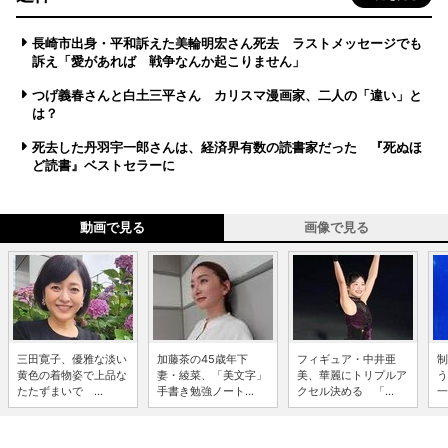
長崎市出身・平和訴えた美輪明宏さん死去 ラストメッセージでも
訴え「愛があれば 戦争なんか起こりません」
つげ義春さんと白土三平さん カリスマ漫画家、二人の「違い」と
は？
死去した丹羽宇一郎さんは、経済界有数の読書家だった 『死ぬほ
ど読書』ベストセラーに
動画で見る
画像で見る
三田寛子、優雅な淡い
加藤茶の45歳年下
フィギュア・中井亜
制
黄色の着物姿で上品な
妻・綾菜、「美文字」
美、華麗にトリプルア
う
たたずまいで ...
手書き勉強ノート...
クセル決める 「...
一