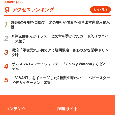
J-CAST トレンド
アクセスランキング
もっと見る
3段階の制御を自動で 米の香りや甘みを引き出す家庭用精米
機
米津玄師さんがイラストと文章を手がけたカード入りウエハ
ース菓子
明治「即攻元気」初のグミ期間限定 さわやかな栄養ドリン
ク味
サムスンのスマートウォッチ 「Galaxy Watch9」など2モ
デル
「VIVANT」をイメージした2種類の味わい 「ベビースター
ドデカイラーメン」2種
コンテンツ
関連サイト