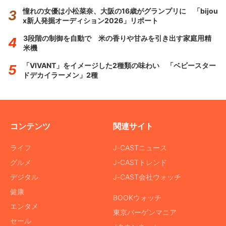
憧れの女優は小松菜奈、大阪の16歳がグランプリに 「bijou
x新人発掘オーディション2026」リポート
3段階の制御を自動で 米の香りや甘みを引き出す家庭用精
米機
「VIVANT」をイメージした2種類の味わい 「ベビースター
ドデカイラーメン」2種
コンテンツ
関連サイト
ライフ
J-CASTニュース
グルメ
J-CASTトレンド
デジタル
J-CAST会社ウォッチ
健康
BOOKウォッチ
エンタメ
東京バーゲンマニア
セール