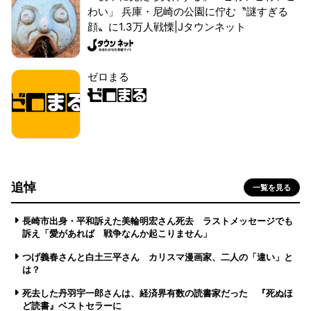
わい」 兵庫・尼崎の公園に佇む〝謎すぎる
顔〟に1.3万人戦慄|Jタウンネット
ゼロまる
追悼
一覧を見る
長崎市出身・平和訴えた美輪明宏さん死去 ラストメッセージでも
訴え「愛があれば 戦争なんか起こりません」
つげ義春さんと白土三平さん カリスマ漫画家、二人の「違い」と
は？
死去した丹羽宇一郎さんは、経済界有数の読書家だった 『死ぬほ
ど読書』ベストセラーに