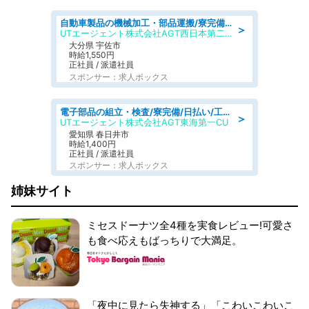
自動車製品の機械加工・部品運搬/寮完備/日払い/工場・製造
＞
UTエージェント株式会社AGT西日本第二CU
大分県 宇佐市
時給1,550円
正社員 / 派遣社員
スポンサー：求人ボックス
電子部品の組立・検査/寮完備/日払い/工場・製造
＞
UTエージェント株式会社AGT東海第一CU
愛知県 春日井市
時給1,400円
正社員 / 派遣社員
スポンサー：求人ボックス
姉妹サイト
ミセスドーナツ全4種を実食レビュー!可愛さ
も食べ応えもばっちりで大満足。
「夜中に見たら失神する」「こわいこわいこ