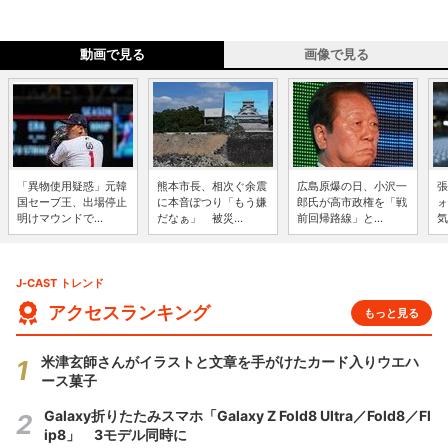
動画で見る
画像で見る
「異物使用疑惑」元韓
熊本市長、相次ぐ余震
広島原爆の日、小沢一
張
国セーブ王、出場停止
に本音ぽつり「もう嫌
郎氏が高市政権を「戦
ォ
明けマウンドで...
だなぁ」 被災...
前回帰路線」と...
気
J-CAST トレンド
アクセスランキング
もっと見る
米津玄師さんがイラストと文章を手がけたカード入りウエハ
ース菓子
Galaxy折りたたみスマホ「Galaxy Z Fold8 Ultra／Fold8／Fl
ip8」 3モデル同時に