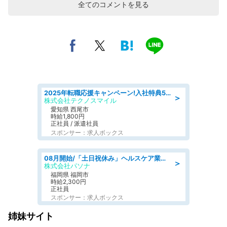
全てのコメントを見る
2025年転職応援キャンペーン!入社特典58万円/デンソーで働こう!自動車工場で小型部品の検査業務 denso aichi
＞
株式会社テクノスマイル
愛知県 西尾市
時給1,800円
正社員 / 派遣社員
スポンサー：求人ボックス
08月開始/「土日祝休み」ヘルスケア業界の産業保健師/高時給/未経験OK/要資格:保健師、正看護師
＞
株式会社パソナ
福岡県 福岡市
時給2,300円
正社員
スポンサー：求人ボックス
姉妹サイト