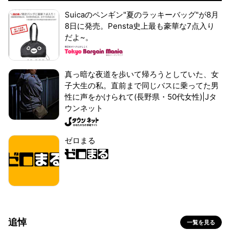
Suicaのペンギン"夏のラッキーバッグ"が8月
8日に発売。Pensta史上最も豪華な7点入り
だよ~。
真っ暗な夜道を歩いて帰ろうとしていた、女
子大生の私。直前まで同じバスに乗ってた男
性に声をかけられて(長野県・50代女性)|Jタ
ウンネット
ゼロまる
追悼
一覧を見る