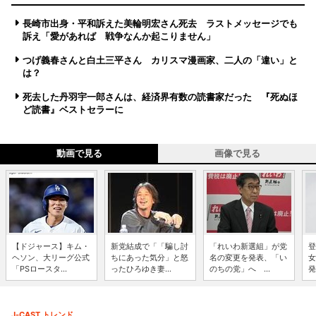
長崎市出身・平和訴えた美輪明宏さん死去 ラストメッセージでも
訴え「愛があれば 戦争なんか起こりません」
つげ義春さんと白土三平さん カリスマ漫画家、二人の「違い」と
は？
死去した丹羽宇一郎さんは、経済界有数の読書家だった 『死ぬほ
ど読書』ベストセラーに
動画で見る
画像で見る
【ドジャース】キム・
新党結成で「「騙し討
「れいわ新選組」が党
登
ヘソン、大リーグ公式
ちにあった気分」と怒
名の変更を発表、「い
女
「PSロースタ...
ったひろゆき妻...
のちの党」へ ...
発
J-CAST トレンド