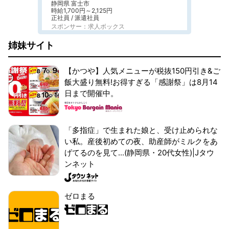
静岡県 富士市
時給1,700円～2,125円
正社員 / 派遣社員
スポンサー：求人ボックス
姉妹サイト
【かつや】人気メニューが税抜150円引き&ご
飯大盛り無料!お得すぎる「感謝祭」は8月14
日まで開催中。
「多指症」で生まれた娘と、受け止められな
い私。産後初めての夜、助産師がミルクをあ
げてるのを見て...(静岡県・20代女性)|Jタウ
ンネット
ゼロまる