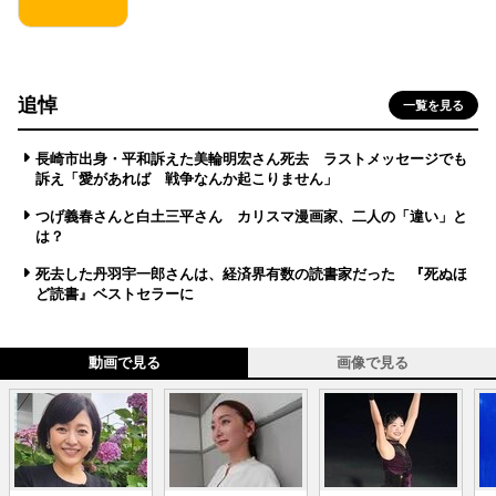
追悼
一覧を見る
長崎市出身・平和訴えた美輪明宏さん死去 ラストメッセージでも
訴え「愛があれば 戦争なんか起こりません」
つげ義春さんと白土三平さん カリスマ漫画家、二人の「違い」と
は？
死去した丹羽宇一郎さんは、経済界有数の読書家だった 『死ぬほ
ど読書』ベストセラーに
動画で見る
画像で見る