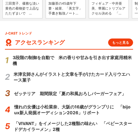
三田寛子、優雅な淡い
加藤茶の45歳年下
フィギュア・中井亜
制
黄色の着物姿で上品な
妻・綾菜、「美文字」
美、華麗にトリプルア
う
たたずまいで ...
手書き勉強ノート...
クセル決める 「...
一
J-CAST トレンド
アクセスランキング
もっと見る
3段階の制御を自動で 米の香りや甘みを引き出す家庭用精米
機
米津玄師さんがイラストと文章を手がけたカード入りウエハ
ース菓子
ゼッテリア 期間限定「夏の和風おろしバーガーフェア」
憧れの女優は小松菜奈、大阪の16歳がグランプリに 「bijo
ux新人発掘オーディション2026」リポート
「VIVANT」をイメージした2種類の味わい 「ベビースター
ドデカイラーメン」2種