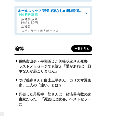
ホールスタッフ/残業ほぼなし×1日3時間〜勤務OK!フォロー体制も充実/広島県/広島市南区
＞
中国料理敦煌
広島県 広島市
時給1,150円～
正社員
スポンサー：求人ボックス
追悼
一覧を見る
長崎市出身・平和訴えた美輪明宏さん死去
ラストメッセージでも訴え「愛があれば 戦
争なんか起こりません」
つげ義春さんと白土三平さん カリスマ漫画
家、二人の「違い」とは？
死去した丹羽宇一郎さんは、経済界有数の読
書家だった 『死ぬほど読書』ベストセラー
に