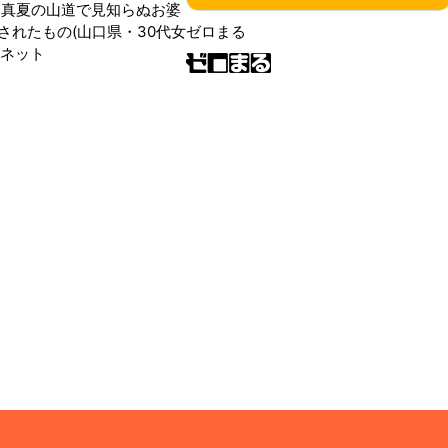
 真夏の山道で見知らぬお婆
されたもの(山口県・30代女
ゼロまる
ンネット