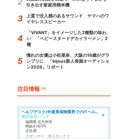
引き出す家庭用精米機
上質で没入感のあるサウンド ヤマハのワ
イヤレススピーカー
「VIVANT」をイメージした2種類の味わ
い 「ベビースタードデカイラーメン」2
種
憧れの女優は小松菜奈、大阪の16歳がグラ
ンプリに 「bijoux新人発掘オーディショ
ン2026」リポート
注目情報
PR
ヘルプデスク/外資系保険業界でのITヘルプデスク業務/駅近/即日勤務可/ヘルプデスク
＞
株式会社パソナ
福岡県 北九州市
時給4,167円
正社員
スポンサー：求人ボックス