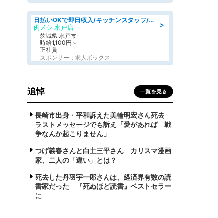
日払いOKで即日収入/キッチンスタッフ/デリバリー業務など、自己成長可能な幅広い仕事に挑戦!髪型自由&ピアス・ネイルOK/茨城県/水戸市
＞
肉メシ 水戸店
茨城県 水戸市
時給1,100円～
正社員
スポンサー：求人ボックス
追悼
一覧を見る
長崎市出身・平和訴えた美輪明宏さん死去
ラストメッセージでも訴え「愛があれば 戦
争なんか起こりません」
つげ義春さんと白土三平さん カリスマ漫画
家、二人の「違い」とは？
死去した丹羽宇一郎さんは、経済界有数の読
書家だった 『死ぬほど読書』ベストセラー
に