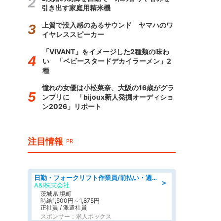
引き出す家庭用精米機
上質で没入感のあるサウンド ヤマハのワ
イヤレススピーカー
「VIVANT」をイメージした2種類の味わ
い 「ベビースタードデカイラーメン」2
種
憧れの女優は小松菜奈、大阪の16歳がグラ
ンプリに 「bijoux新人発掘オーディショ
ン2026」リポート
注目情報
PR
日勤・フォークリフト作業員/前払い・週払い制度あり/長期安定/有給とりやすい/環境充実
＞
A&I株式会社
茨城県 境町
時給1,500円～1,875円
正社員 / 派遣社員
スポンサー：求人ボックス