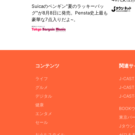
Suicaのペンギン"夏のラッキーバッ
グ"が8月8日に発売。Pensta史上最も
豪華な7点入りだよ~。
コンテンツ
関連サ
ライフ
J-CAS
グルメ
J-CAS
デジタル
J-CA
健康
BOOK
エンタメ
東京バ
セール
Jタウン
おうちスタイル
ゼロま