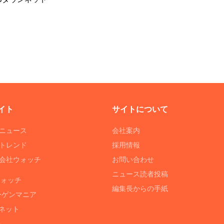
イト
サイトについて
Tニュース
会社案内
Tトレンド
採用情報
ST会社ウォッチ
お問い合わせ
ニュース読者投稿
ウォッチ
編集長からの手紙
ーゲンマニア
ネット
る