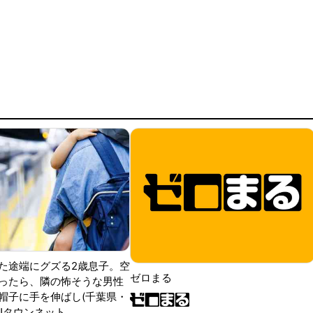
た途端にグズる2歳息子。空
ゼロまる
ったら、隣の怖そうな男性
帽子に手を伸ばし(千葉県・
|Jタウンネット