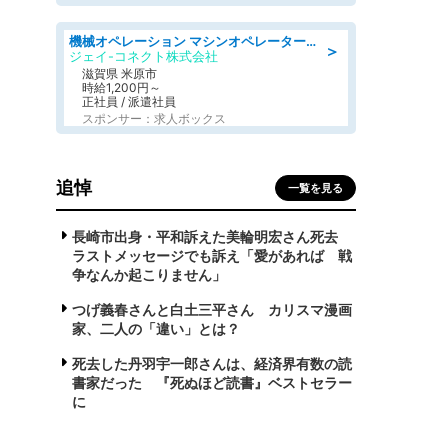
機械オペレーション マシンオペレーター/皆勤手当有/未経験可
＞
ジェイ-コネクト株式会社
滋賀県 米原市
時給1,200円～
正社員 / 派遣社員
スポンサー：求人ボックス
追悼
一覧を見る
長崎市出身・平和訴えた美輪明宏さん死去
ラストメッセージでも訴え「愛があれば 戦
争なんか起こりません」
つげ義春さんと白土三平さん カリスマ漫画
家、二人の「違い」とは？
死去した丹羽宇一郎さんは、経済界有数の読
書家だった 『死ぬほど読書』ベストセラー
に