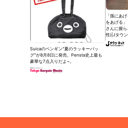
「孫にあげ
をあげる」
さんに握ら
性)|Jタウ
Suicaのペンギン"夏のラッキーバッ
グ"が8月8日に発売。Pensta史上最も
豪華な7点入りだよ~。