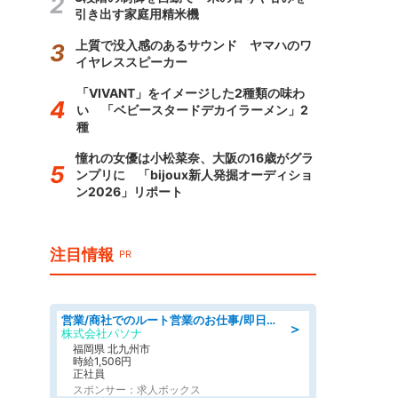
引き出す家庭用精米機
上質で没入感のあるサウンド ヤマハのワ
イヤレススピーカー
「VIVANT」をイメージした2種類の味わ
い 「ベビースタードデカイラーメン」2
種
憧れの女優は小松菜奈、大阪の16歳がグラ
ンプリに 「bijoux新人発掘オーディショ
ン2026」リポート
注目情報
PR
営業/商社でのルート営業のお仕事/即日勤務可/車通勤可/営業
＞
株式会社パソナ
福岡県 北九州市
時給1,506円
正社員
スポンサー：求人ボックス