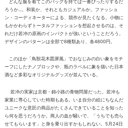
どんな服を着てこのバッグを持てば一番ぴったりするだ
ろうか...。和装か、それともカジュアルか。ファッショ
ン・コーディネーターによる、競作が見たくなる。小物に
もかかわらずトータルファッションを想起させるのは、そ
れだけ若冲の原画のインパクトが強いということだろう。
デザインのパターンは全部で8種類あり、各4800円。
このほか「鳥獣花木図屏風」でおなじみの白い象をモチ
ーフにしたナノブロックや、瓶のラベルに象を描いた日本
酒など多彩なオリジナルグッズが並んでいる。
若冲の実家は京都・錦小路の青物問屋だった。若冲も
家業に専心していた時期もある。いま自分の絵にちなんだ
ユニークな意匠の商品がたくさんできていることを知った
ら何を思うだろうか。商人の血が騒いで、「うちでも売ら
せてもらいます」と身を乗り出すかもしれない。5月24日