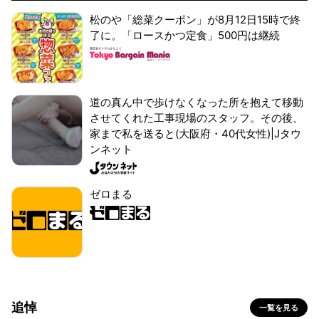
松のや「総菜クーポン」が8月12日15時で終
了に。「ロースかつ定食」500円は継続
道の真ん中で歩けなくなった所を抱えて移動
させてくれた工事現場のスタッフ。その後、
家まで私を送ると(大阪府・40代女性)|Jタウ
ンネット
ゼロまる
追悼
一覧を見る