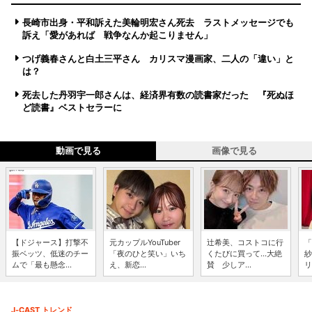
長崎市出身・平和訴えた美輪明宏さん死去 ラストメッセージでも
訴え「愛があれば 戦争なんか起こりません」
つげ義春さんと白土三平さん カリスマ漫画家、二人の「違い」と
は？
死去した丹羽宇一郎さんは、経済界有数の読書家だった 『死ぬほ
ど読書』ベストセラーに
動画で見る
画像で見る
【ドジャース】打撃不
元カップルYouTuber
辻希美、コストコに行
「
振ベッツ、低迷のチー
「夜のひと笑い」いち
くたびに買って...大絶
紗
ムで「最も懸念...
え、新恋...
賛 少しア...
リ
J-CAST トレンド