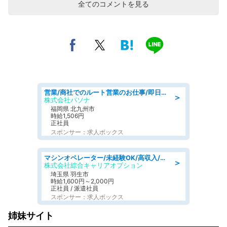
全てのコメントを見る
営業/商社でのルート営業のお仕事/即日勤務可/車通勤可/営業
＞
株式会社パソナ
福岡県 北九州市
時給1,506円
正社員
スポンサー：求人ボックス
マシンオペレーター/未経験OK/高収入/日払いOK/寮費無料/交替制
＞
株式会社綜合キャリアオプション
埼玉県 羽生市
時給1,600円～2,000円
正社員 / 派遣社員
スポンサー：求人ボックス
姉妹サイト