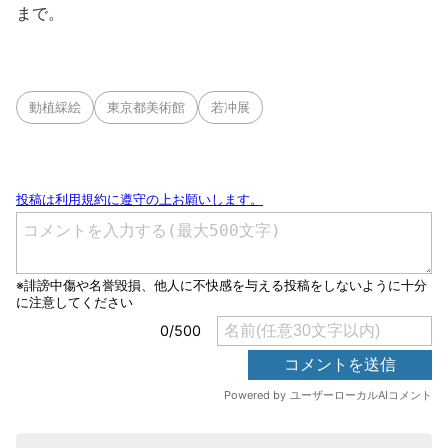
まで。
動植綵絵
東京都美術館
若冲展