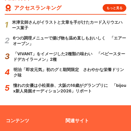
アクセスランキング
もっと見る
米津玄師さんがイラストと文章を手がけたカード入りウエハ
ース菓子
6つの調理メニューで揚げ物も温め直しもおいしく 「エアー
オーブン」
「VIVANT」をイメージした2種類の味わい 「ベビースター
ドデカイラーメン」2種
明治「即攻元気」初のグミ期間限定 さわやかな栄養ドリン
ク味
憧れの女優は小松菜奈、大阪の16歳がグランプリに 「bijou
x新人発掘オーディション2026」リポート
コンテンツ
関連サイト