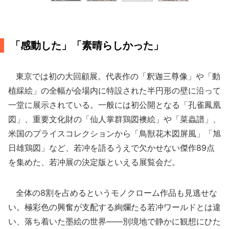
「感動した」「素晴らしかった」
東京では初の大回顧展。代表作の「釈迦三尊像」や「動
植綵絵」の全幅が会場内に特設された半円形の壁に沿って
一堂に展示されている。一般には初公開となる「孔雀鳳凰
図」、重要文化財の「仙人掌群鶏図襖絵」や「菜蟲譜」、
米国のプライスコレクションから「鳥獣花木図屏風」「旭
日雄鶏図」など、若冲を語るうえで欠かせない傑作89点
を集めた、若冲展の決定版といえる展覧会だ。
全体の8割を占めるというモノクローム作品も見逃せな
い。極彩色の興奮が支配する絢爛たる若冲ワールドとは違
い、落ち着いた墨絵の世界――別境地で静かに観想にひた