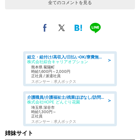
全てのコメントを見る
組立・組付け/高収入/日払いOK/寮費無料/交替制/20・30・40代活躍中
＞
株式会社綜合キャリアオプション
熊本県 菊陽町
時給1,600円～2,000円
正社員 / 派遣社員
スポンサー：求人ボックス
介護職員/介護福祉士/残業ほぼなし/訪問介護の介護士
＞
株式会社HOPE どんぐり花園
埼玉県 深谷市
時給1,300円～
正社員
スポンサー：求人ボックス
姉妹サイト