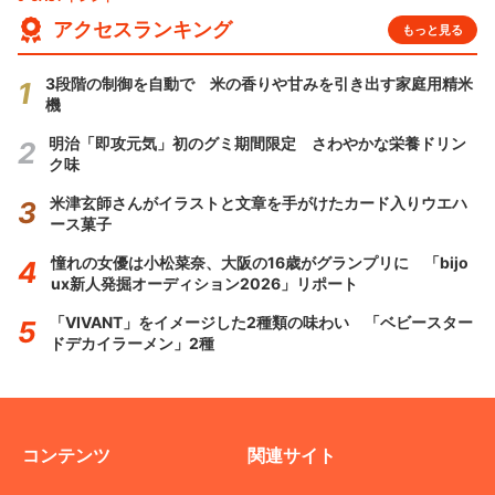
アクセスランキング
もっと見る
3段階の制御を自動で 米の香りや甘みを引き出す家庭用精米
機
明治「即攻元気」初のグミ期間限定 さわやかな栄養ドリン
ク味
米津玄師さんがイラストと文章を手がけたカード入りウエハ
ース菓子
憧れの女優は小松菜奈、大阪の16歳がグランプリに 「bijo
ux新人発掘オーディション2026」リポート
「VIVANT」をイメージした2種類の味わい 「ベビースター
ドデカイラーメン」2種
コンテンツ
関連サイト