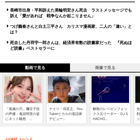
長崎市出身・平和訴えた美輪明宏さん死去 ラストメッセージでも
訴え「愛があれば 戦争なんか起こりません」
つげ義春さんと白土三平さん カリスマ漫画家、二人の「違い」と
は？
死去した丹羽宇一郎さんは、経済界有数の読書家だった 『死ぬほ
ど読書』ベストセラーに
動画で見る
画像で見る
「鬼滅の刃」禰豆子役
ナイツ・塙宣之、You
解散のレペゼンフォッ
女
の声優・鬼頭明里の姿
Tuberヒカルの落語家
クス元リーダー・DJ S
利
にネット騒然 ...
デビュー...
HACHO...
ッ
J-CAST トレンド