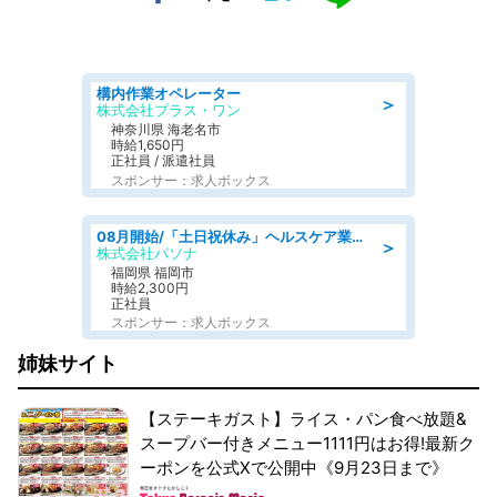
構内作業オペレーター
＞
株式会社プラス・ワン
神奈川県 海老名市
時給1,650円
正社員 / 派遣社員
スポンサー：求人ボックス
08月開始/「土日祝休み」ヘルスケア業界の産業保健師/高時給/未経験OK/要資格:保健師、正看護師
＞
株式会社パソナ
福岡県 福岡市
時給2,300円
正社員
スポンサー：求人ボックス
姉妹サイト
【ステーキガスト】ライス・パン食べ放題&
スープバー付きメニュー1111円はお得!最新ク
ーポンを公式Xで公開中《9月23日まで》