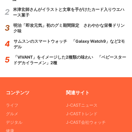
米津玄師さんがイラストと文章を手がけたカード入りウエハ
ース菓子
明治「即攻元気」初のグミ期間限定 さわやかな栄養ドリン
ク味
サムスンのスマートウォッチ 「Galaxy Watch9」など2モ
デル
「VIVANT」をイメージした2種類の味わい 「ベビースター
ドデカイラーメン」2種
コンテンツ
関連サイト
ライフ
J-CASTニュース
グルメ
J-CASTトレンド
デジタル
J-CAST会社ウォッチ
健康