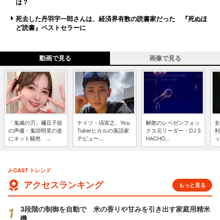
は？
死去した丹羽宇一郎さんは、経済界有数の読書家だった 『死ぬほ
ど読書』ベストセラーに
動画で見る
画像で見る
「鬼滅の刃」禰豆子役
ナイツ・塙宣之、You
解散のレペゼンフォッ
女
の声優・鬼頭明里の姿
Tuberヒカルの落語家
クス元リーダー・DJ S
利
にネット騒然 ...
デビュー...
HACHO...
ッ
J-CAST トレンド
アクセスランキング
もっと見る
3段階の制御を自動で 米の香りや甘みを引き出す家庭用精米
機