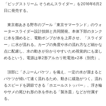
「ビッグストリーム そうめんスライダー」を2016年6月2
日に発売する。
東京都あきる野市のプール「東京サマーランド」のウォ
ータースライダー設計技師と共同開発。本体下部のタンク
に水を溜めると、電動ポンプが水を上昇させ、「スライダ
ー」に水が流れる。カーブの角度や水の流れ方など細かな
点に配慮し、水の動きが分かりやすいため視覚的にも楽し
めるという。電源は単2形アルカリ乾電池×2本（別売）。
頂部に「さぶーんバケツ」を備え、一定の水が溜まると
バケツが傾いて速く流れるため、動きに緩急がつく。流れ
るスピードを調節できる「ホエールストッパー」、浮き輪
やサメの尾ひれ形の氷を作れる「製氷皿」などが付属す
る。