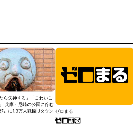
たら失神する」「こわいこ
」 兵庫・尼崎の公園に佇む
〟に1.3万人戦慄|Jタウン
ゼロまる