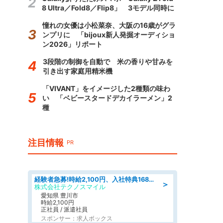
8 Ultra／Fold8／Flip8」 3モデル同時に
憧れの女優は小松菜奈、大阪の16歳がグラ
ンプリに 「bijoux新人発掘オーディショ
ン2026」リポート
3段階の制御を自動で 米の香りや甘みを
引き出す家庭用精米機
「VIVANT」をイメージした2種類の味わ
い 「ベビースタードデカイラーメン」2
種
注目情報
PR
経験者急募!時給2,100円、入社特典168万円の自動車製造業務/トヨタ自動車/tutumi
＞
株式会社テクノスマイル
愛知県 豊川市
時給2,100円
正社員 / 派遣社員
スポンサー：求人ボックス