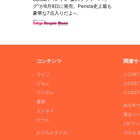
グ"が8月8日に発売。Pensta史上最も
豪華な7点入りだよ~。
コンテンツ
関連サ
ライフ
J-CAS
グルメ
J-CAS
デジタル
J-CA
健康
BOOK
エンタメ
東京バ
セール
Jタウン
おうちスタイル
ゼロま