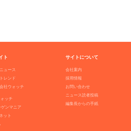
イト
サイトについて
Tニュース
会社案内
Tトレンド
採用情報
ST会社ウォッチ
お問い合わせ
ニュース読者投稿
ウォッチ
編集長からの手紙
ーゲンマニア
ネット
る