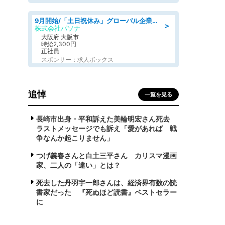
9月開始/「土日祝休み」グローバル企業での産業保健のお仕事/保健師/高時給/残業なし/服装自由
＞
株式会社パソナ
大阪府 大阪市
時給2,300円
正社員
スポンサー：求人ボックス
追悼
一覧を見る
長崎市出身・平和訴えた美輪明宏さん死去
ラストメッセージでも訴え「愛があれば 戦
争なんか起こりません」
つげ義春さんと白土三平さん カリスマ漫画
家、二人の「違い」とは？
死去した丹羽宇一郎さんは、経済界有数の読
書家だった 『死ぬほど読書』ベストセラー
に