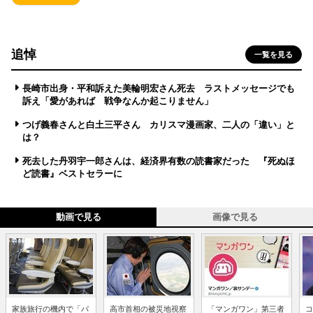
追悼
一覧を見る
長崎市出身・平和訴えた美輪明宏さん死去 ラストメッセージでも
訴え「愛があれば 戦争なんか起こりません」
つげ義春さんと白土三平さん カリスマ漫画家、二人の「違い」と
は？
死去した丹羽宇一郎さんは、経済界有数の読書家だった 『死ぬほ
ど読書』ベストセラーに
動画で見る
画像で見る
家族旅行の機内で「パ
高市首相の被災地視察
「マンガワン」第三者
コ