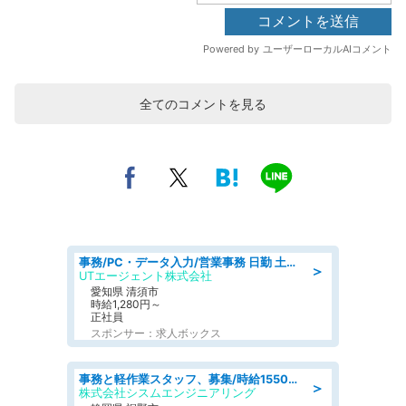
全てのコメントを見る
事務/PC・データ入力/営業事務 日勤 土日休み 残業少なめ 車通勤OK 総合事務
＞
UTエージェント株式会社
愛知県 清須市
時給1,280円～
正社員
スポンサー：求人ボックス
事務と軽作業スタッフ、募集/時給1550円/各種社会保険も完備/土日祝休み/～40代半ば活躍中
＞
株式会社シスムエンジニアリング