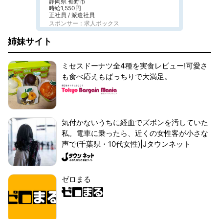
静岡県 裾野市
時給1,550円
正社員 / 派遣社員
スポンサー：求人ボックス
姉妹サイト
ミセスドーナツ全4種を実食レビュー!可愛さ
も食べ応えもばっちりで大満足。
気付かないうちに経血でズボンを汚していた
私。電車に乗ったら、近くの女性客が小さな
声で(千葉県・10代女性)|Jタウンネット
ゼロまる