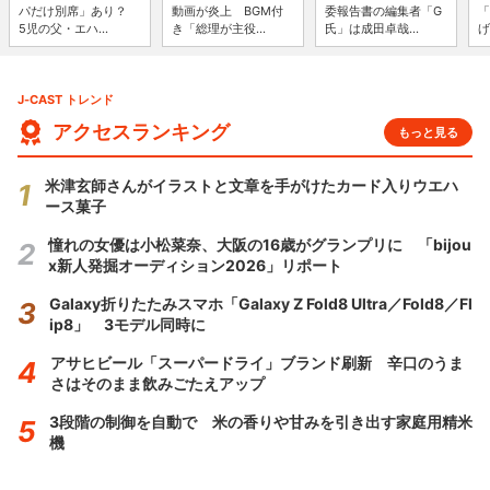
パだけ別席」あり？
動画が炎上 BGM付
委報告書の編集者「G
「
5児の父・エハ...
き「総理が主役...
氏」は成田卓哉...
げ
J-CAST トレンド
アクセスランキング
もっと見る
米津玄師さんがイラストと文章を手がけたカード入りウエハ
ース菓子
憧れの女優は小松菜奈、大阪の16歳がグランプリに 「bijou
x新人発掘オーディション2026」リポート
Galaxy折りたたみスマホ「Galaxy Z Fold8 Ultra／Fold8／Fl
ip8」 3モデル同時に
アサヒビール「スーパードライ」ブランド刷新 辛口のうま
さはそのまま飲みごたえアップ
3段階の制御を自動で 米の香りや甘みを引き出す家庭用精米
機