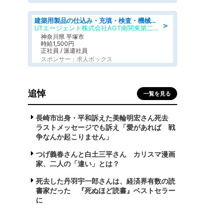
建築用製品の仕込み・充填・検査・機械操作/寮完備/日払い/工場・製造
＞
UTエージェント株式会社AGT南関東第二CU
神奈川県 平塚市
時給1,500円
正社員 / 派遣社員
スポンサー：求人ボックス
追悼
一覧を見る
長崎市出身・平和訴えた美輪明宏さん死去
ラストメッセージでも訴え「愛があれば 戦
争なんか起こりません」
つげ義春さんと白土三平さん カリスマ漫画
家、二人の「違い」とは？
死去した丹羽宇一郎さんは、経済界有数の読
書家だった 『死ぬほど読書』ベストセラー
に