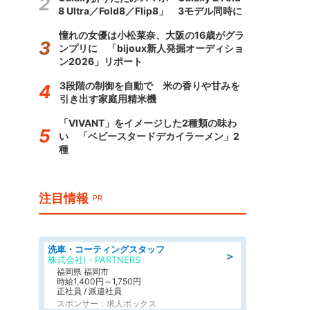
8 Ultra／Fold8／Flip8」 3モデル同時に
憧れの女優は小松菜奈、大阪の16歳がグラ
ンプリに 「bijoux新人発掘オーディショ
ン2026」リポート
3段階の制御を自動で 米の香りや甘みを
引き出す家庭用精米機
「VIVANT」をイメージした2種類の味わ
い 「ベビースタードデカイラーメン」2
種
注目情報
PR
洗車・コーティングスタッフ
＞
株式会社I・PARTNERS
福岡県 福岡市
時給1,400円～1,750円
正社員 / 派遣社員
スポンサー：求人ボックス