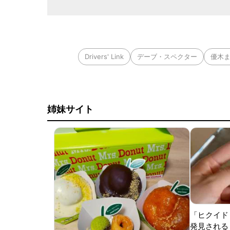
Drivers' Link
デーブ・スペクター
優木
姉妹サイト
「ヒクイド
発見される 