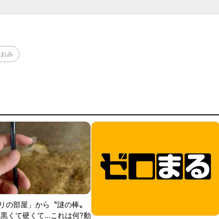
まおみ
リの部屋」から〝謎の棒〟
黒くて硬くて...これは何?動