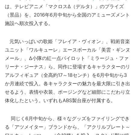
は、テレビアニメ「マクロスΔ（デルタ）」のプライズ
（景品）を、2016年6月中旬から全国のアミューズメント
施設へ順次投入する。
元気いっぱいの歌姫「フレイア・ヴィオン」、戦術音楽
ユニット「ワルキューレ」エースボーカル「美雲・ギンヌ
メール」、Δ小隊の紅一点パイロット「ミラージュ・ファ
リーナ・ジーナス」ら、同作に登場するキャラクターのリ
アルフィギュア（全高約17～18センチ）を6月中旬から3
か月連続で投入。各キャラクターの魅力を最大限に引き出
せるよう、表情や衣装、ポージングなど細部にこだわり立
体化したという。いずれもABS製台座が付属する。
同じく6月中旬から、様々なグッズをファイリングでき
る「アツメイター」ブランドから、「アクリルプレート～