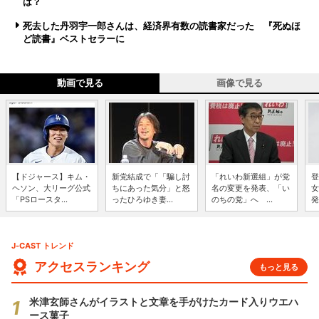
は？
死去した丹羽宇一郎さんは、経済界有数の読書家だった 『死ぬほ
ど読書』ベストセラーに
動画で見る
画像で見る
【ドジャース】キム・
新党結成で「「騙し討
「れいわ新選組」が党
登
ヘソン、大リーグ公式
ちにあった気分」と怒
名の変更を発表、「い
女
「PSロースタ...
ったひろゆき妻...
のちの党」へ ...
発
J-CAST トレンド
アクセスランキング
もっと見る
米津玄師さんがイラストと文章を手がけたカード入りウエハ
ース菓子