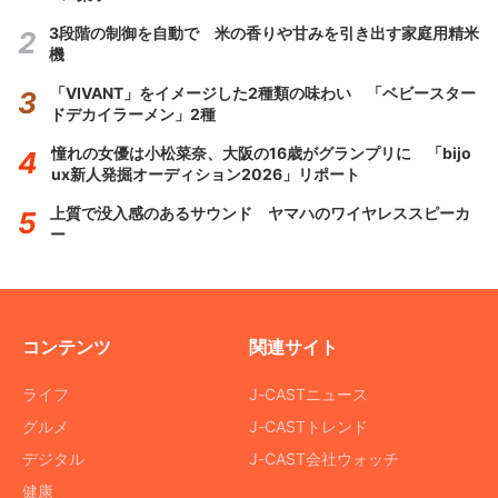
3段階の制御を自動で 米の香りや甘みを引き出す家庭用精米
機
「VIVANT」をイメージした2種類の味わい 「ベビースター
ドデカイラーメン」2種
憧れの女優は小松菜奈、大阪の16歳がグランプリに 「bijo
ux新人発掘オーディション2026」リポート
上質で没入感のあるサウンド ヤマハのワイヤレススピーカ
ー
コンテンツ
関連サイト
ライフ
J-CASTニュース
グルメ
J-CASTトレンド
デジタル
J-CAST会社ウォッチ
健康