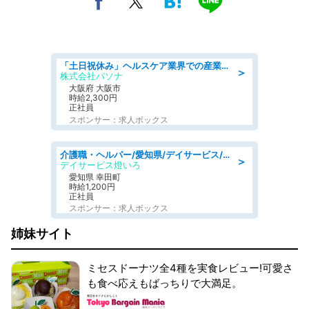
「土日祝休み」ヘルスケア業界での産業保健師業務/看護師/高時給/要資格:正看護師
＞
株式会社パソナ
大阪府 大阪市
時給2,300円
正社員
スポンサー：求人ボックス
介護職・ヘルパー/愛知県/デイサービス/JR東海道本線 幸田/額田郡幸田町
＞
デイサービス燈いろ
愛知県 幸田町
時給1,200円
正社員
スポンサー：求人ボックス
姉妹サイト
ミセスドーナツ全4種を実食レビュー!可愛さ
も食べ応えもばっちりで大満足。