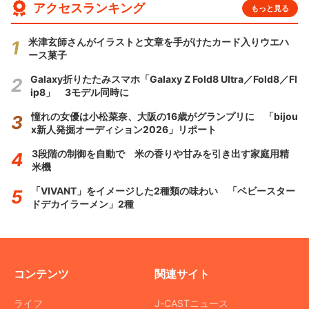
アクセスランキング
もっと見る
米津玄師さんがイラストと文章を手がけたカード入りウエハ
ース菓子
Galaxy折りたたみスマホ「Galaxy Z Fold8 Ultra／Fold8／Fl
ip8」 3モデル同時に
憧れの女優は小松菜奈、大阪の16歳がグランプリに 「bijou
x新人発掘オーディション2026」リポート
3段階の制御を自動で 米の香りや甘みを引き出す家庭用精
米機
「VIVANT」をイメージした2種類の味わい 「ベビースター
ドデカイラーメン」2種
コンテンツ
関連サイト
ライフ
J-CASTニュース