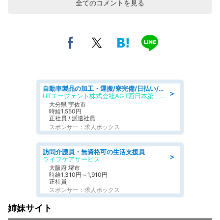
全てのコメントを見る
自動車製品の加工・運搬/寮完備/日払い/工場・製造
＞
UTエージェント株式会社AGT西日本第二CU
大分県 宇佐市
時給1,550円
正社員 / 派遣社員
スポンサー：求人ボックス
訪問介護員・無資格可の生活支援員
＞
ライフケアサービス
大阪府 堺市
時給1,310円～1,910円
正社員
スポンサー：求人ボックス
姉妹サイト