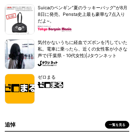
Suicaのペンギン"夏のラッキーバッグ"が8月
8日に発売。Pensta史上最も豪華な7点入り
だよ~。
気付かないうちに経血でズボンを汚していた
私。電車に乗ったら、近くの女性客が小さな
声で(千葉県・10代女性)|Jタウンネット
ゼロまる
追悼
一覧を見る