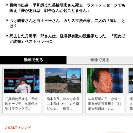
長崎市出身・平和訴えた美輪明宏さん死去 ラストメッセージでも
訴え「愛があれば 戦争なんか起こりません」
つげ義春さんと白土三平さん カリスマ漫画家、二人の「違い」と
は？
死去した丹羽宇一郎さんは、経済界有数の読書家だった 『死ぬほ
ど読書』ベストセラーに
動画で見る
画像で見る
「異物使用疑惑」元韓
熊本市長、相次ぐ余震
広島原爆の日、小沢一
張
国セーブ王、出場停止
に本音ぽつり「もう嫌
郎氏が高市政権を「戦
ォ
明けマウンドで...
だなぁ」 被災...
前回帰路線」と...
気
J-CAST トレンド