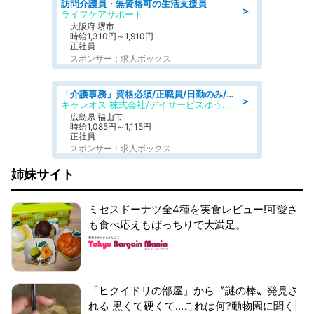
訪問介護員・無資格可の生活支援員
＞
ライフケアサポート
大阪府 堺市
時給1,310円～1,910円
正社員
スポンサー：求人ボックス
「介護事務」資格必須/正職員/日勤のみ/デイサービス
＞
キャレオス 株式会社/デイサービスゆうゆう南本庄
広島県 福山市
時給1,085円～1,115円
正社員
スポンサー：求人ボックス
姉妹サイト
ミセスドーナツ全4種を実食レビュー!可愛さ
も食べ応えもばっちりで大満足。
「ヒクイドリの部屋」から〝謎の棒〟発見さ
れる 黒くて硬くて...これは何?動物園に聞く|