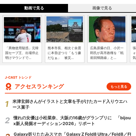
動画で見る
画像で見る
「異物使用疑惑」元韓
熊本市長、相次ぐ余震
広島原爆の日、小沢一
張
国セーブ王、出場停止
に本音ぽつり「もう嫌
郎氏が高市政権を「戦
ォ
明けマウンドで...
だなぁ」 被災...
前回帰路線」と...
気
J-CAST トレンド
アクセスランキング
もっと見る
米津玄師さんがイラストと文章を手がけたカード入りウエハ
ース菓子
憧れの女優は小松菜奈、大阪の16歳がグランプリに 「bijou
x新人発掘オーディション2026」リポート
Galaxy折りたたみスマホ「Galaxy Z Fold8 Ultra／Fold8／Fl