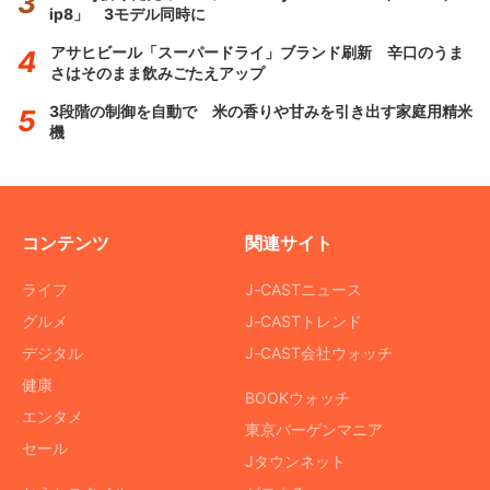
ip8」 3モデル同時に
アサヒビール「スーパードライ」ブランド刷新 辛口のうま
さはそのまま飲みごたえアップ
3段階の制御を自動で 米の香りや甘みを引き出す家庭用精米
機
コンテンツ
関連サイト
ライフ
J-CASTニュース
グルメ
J-CASTトレンド
デジタル
J-CAST会社ウォッチ
健康
BOOKウォッチ
エンタメ
東京バーゲンマニア
セール
Jタウンネット