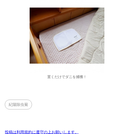
置くだけでダニを捕獲！
紀陽除虫菊