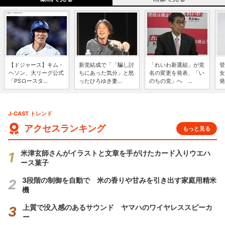
【ドジャース】キム・
新党結成で「「騙し討
「れいわ新選組」が党
登
ヘソン、大リーグ公式
ちにあった気分」と怒
名の変更を発表、「い
女
「PSロースタ...
ったひろゆき妻...
のちの党」へ ...
発
J-CAST トレンド
アクセスランキング
もっと見る
米津玄師さんがイラストと文章を手がけたカード入りウエハ
ース菓子
3段階の制御を自動で 米の香りや甘みを引き出す家庭用精米
機
上質で没入感のあるサウンド ヤマハのワイヤレススピーカ
ー