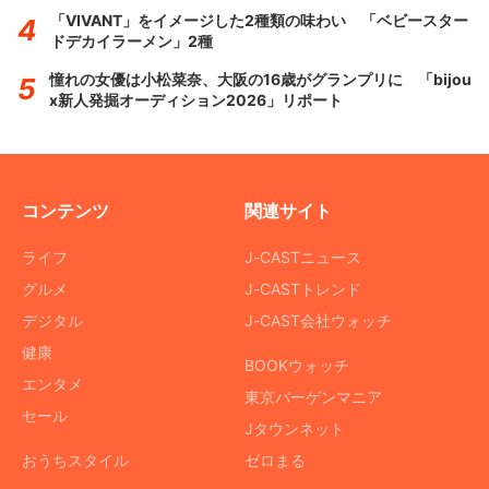
「VIVANT」をイメージした2種類の味わい 「ベビースター
ドデカイラーメン」2種
憧れの女優は小松菜奈、大阪の16歳がグランプリに 「bijou
x新人発掘オーディション2026」リポート
コンテンツ
関連サイト
ライフ
J-CASTニュース
グルメ
J-CASTトレンド
デジタル
J-CAST会社ウォッチ
健康
BOOKウォッチ
エンタメ
東京バーゲンマニア
セール
Jタウンネット
おうちスタイル
ゼロまる