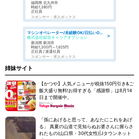
福岡県 北九州市
時給1,380円
正社員
スポンサー：求人ボックス
マシンオペレーター/未経験OK/日払いOK/寮費無料/交替制/20・30・40代活躍中
＞
株式会社綜合キャリアオプション
新潟県 新潟市
時給1,300円～1,625円
正社員 / 派遣社員
スポンサー：求人ボックス
姉妹サイト
【かつや】人気メニューが税抜150円引き&ご
飯大盛り無料!お得すぎる「感謝祭」は8月14
日まで開催中。
「孫にあげると思って、あなたにこれをあげ
る」 真夏の山道で見知らぬお婆さんに握らさ
れたもの(山口県・30代女性)|Jタウンネット