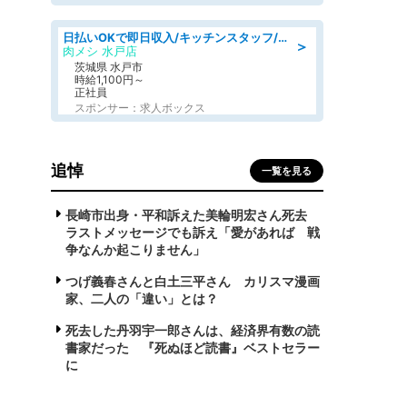
日払いOKで即日収入/キッチンスタッフ/「原付免許必須」デリバリー業務など、自己成長可能な幅広い仕事に挑戦!髪型自由&ピアス・ネイルOK/茨城県/水戸市
＞
肉メシ 水戸店
茨城県 水戸市
時給1,100円～
正社員
スポンサー：求人ボックス
追悼
一覧を見る
長崎市出身・平和訴えた美輪明宏さん死去
ラストメッセージでも訴え「愛があれば 戦
争なんか起こりません」
つげ義春さんと白土三平さん カリスマ漫画
家、二人の「違い」とは？
死去した丹羽宇一郎さんは、経済界有数の読
書家だった 『死ぬほど読書』ベストセラー
に