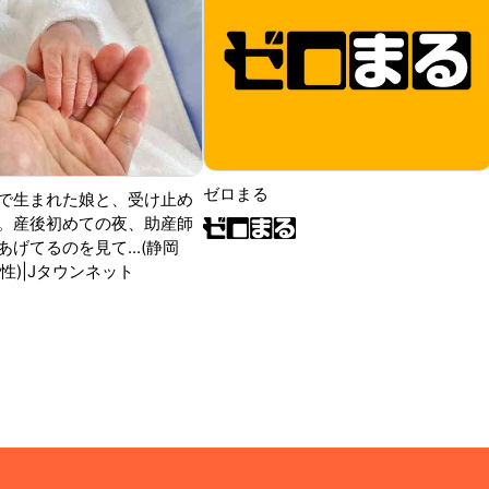
ゼロまる
で生まれた娘と、受け止め
。産後初めての夜、助産師
げてるのを見て...(静岡
性)|Jタウンネット