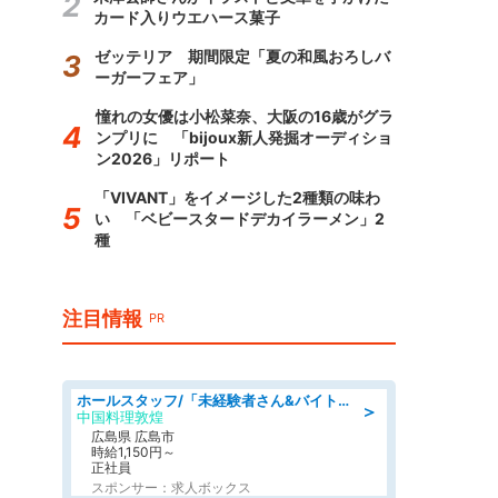
カード入りウエハース菓子
ゼッテリア 期間限定「夏の和風おろしバ
ーガーフェア」
憧れの女優は小松菜奈、大阪の16歳がグラ
ンプリに 「bijoux新人発掘オーディショ
ン2026」リポート
「VIVANT」をイメージした2種類の味わ
い 「ベビースタードデカイラーメン」2
種
注目情報
PR
ホールスタッフ/「未経験者さん&バイトデビューも大歓迎」残業ほぼなし×1日3時間〜勤務OK!フォロー体制も充実/広島県/広島市南区
＞
中国料理敦煌
広島県 広島市
時給1,150円～
正社員
スポンサー：求人ボックス