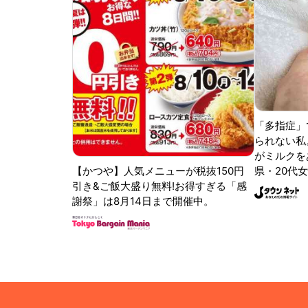
「多指症」
られない私
がミルクをあ
【かつや】人気メニューが税抜150円
県・20代女
引き&ご飯大盛り無料!お得すぎる「感
謝祭」は8月14日まで開催中。