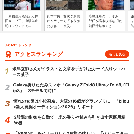
「異物使用疑惑」元韓
熊本市長、相次ぐ余震
広島原爆の日、小沢一
張
国セーブ王、出場停止
に本音ぽつり「もう嫌
郎氏が高市政権を「戦
ォ
明けマウンドで...
だなぁ」 被災...
前回帰路線」と...
気
J-CAST トレンド
アクセスランキング
もっと見る
米津玄師さんがイラストと文章を手がけたカード入りウエハ
ース菓子
Galaxy折りたたみスマホ「Galaxy Z Fold8 Ultra／Fold8／Fl
ip8」 3モデル同時に
憧れの女優は小松菜奈、大阪の16歳がグランプリに 「bijou
x新人発掘オーディション2026」リポート
3段階の制御を自動で 米の香りや甘みを引き出す家庭用精
米機
「VIVANT」をイメージした2種類の味わい 「ベビースター