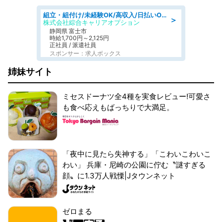
組立・組付け/未経験OK/高収入/日払いOK/交替制/20・30・40代活躍中
＞
株式会社綜合キャリアオプション
静岡県 富士市
時給1,700円～2,125円
正社員 / 派遣社員
スポンサー：求人ボックス
姉妹サイト
ミセスドーナツ全4種を実食レビュー!可愛さ
も食べ応えもばっちりで大満足。
「夜中に見たら失神する」「こわいこわいこ
わい」 兵庫・尼崎の公園に佇む〝謎すぎる
顔〟に1.3万人戦慄|Jタウンネット
ゼロまる