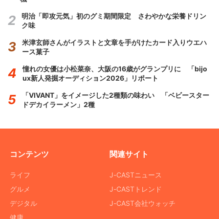
明治「即攻元気」初のグミ期間限定 さわやかな栄養ドリン
ク味
米津玄師さんがイラストと文章を手がけたカード入りウエハ
ース菓子
憧れの女優は小松菜奈、大阪の16歳がグランプリに 「bijo
ux新人発掘オーディション2026」リポート
「VIVANT」をイメージした2種類の味わい 「ベビースター
ドデカイラーメン」2種
コンテンツ
関連サイト
ライフ
J-CASTニュース
グルメ
J-CASTトレンド
デジタル
J-CAST会社ウォッチ
健康