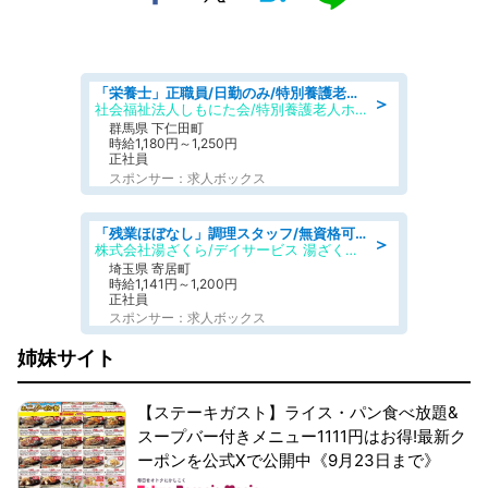
「栄養士」正職員/日勤のみ/特別養護老人ホーム
＞
社会福祉法人しもにた会/特別養護老人ホーム かぶらの里
群馬県 下仁田町
時給1,180円～1,250円
正社員
スポンサー：求人ボックス
「残業ほぼなし」調理スタッフ/無資格可/正職員/日勤のみ/デイサービス/社会保障完備
＞
株式会社湯ざくら/デイサービス 湯ざくらケアリゾート
埼玉県 寄居町
時給1,141円～1,200円
正社員
スポンサー：求人ボックス
姉妹サイト
【ステーキガスト】ライス・パン食べ放題&
スープバー付きメニュー1111円はお得!最新ク
ーポンを公式Xで公開中《9月23日まで》