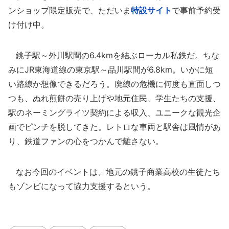
ンショップ限定販売で、ただいま
特設サイト
で事前予約受
け付け中。
銚子駅～外川駅間の6.4kmを結ぶローカル私鉄だ。ちな
みにJR東海道線の東京駅～品川駅間が6.8km。いかに短
い路線か想像できるだろう。廃線の危機に何度も直面しつ
つも、ぬれ煎餅の売り上げや地元住民、学生たちの支援、
駅のネーミングライツ契約による収入、ユニークな観光企
画でピンチを脱してきた。レトロな車両と駅舎は風情があ
り、鉄道ファンの心をつかんで離さない。
なお今回のイベントは、地元の銚子商業高校の生徒たち
もゾンビになって協力支援するという。