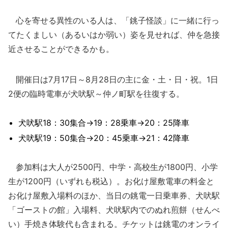
心を寄せる異性のいる人は、「銚子怪談」に一緒に行っ
てたくましい（あるいはか弱い）姿を見せれば、仲を急接
近させることができるかも。
開催日は7月17日～8月28日の主に金・土・日・祝。1日
2便の臨時電車が犬吠駅～仲ノ町駅を往復する。
犬吠駅18：30集合→19：28乗車→20：25降車
犬吠駅19：50集合→20：45乗車→21：42降車
参加料は大人が2500円、中学・高校生が1800円、小学
生が1200円（いずれも税込）。お化け屋敷電車の料金と
お化け屋敷入場料のほか、当日の銚電一日乗車券、犬吠駅
「ゴーストの館」入場料、犬吠駅内でのぬれ煎餅（せんべ
い）手焼き体験代も含まれる。チケットは銚電のオンライ