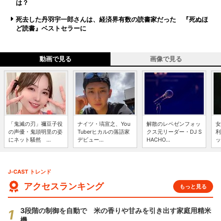
は？
死去した丹羽宇一郎さんは、経済界有数の読書家だった 『死ぬほ
ど読書』ベストセラーに
動画で見る
画像で見る
「鬼滅の刃」禰豆子役
ナイツ・塙宣之、You
解散のレペゼンフォッ
女
の声優・鬼頭明里の姿
Tuberヒカルの落語家
クス元リーダー・DJ S
利
にネット騒然 ...
デビュー...
HACHO...
ッ
J-CAST トレンド
アクセスランキング
もっと見る
3段階の制御を自動で 米の香りや甘みを引き出す家庭用精米
機