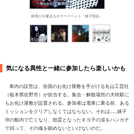
銚電が今夏送るホラーイベント「銚子怪談」
気になる異性と一緒に参加したら楽しいかも
車内の設営は、全国のお化け屋敷を手がける丸山工芸社
（栃木県佐野市）が担当する。集合・解散場所の犬吠駅に
もお化け屋敷が設置される。参加者は電車に乗る前、ある
ミッションをクリアしなくてはならない。それは......銚子
沖の船内で亡くなり、怨霊となったキヨ子の涙をハンカチ
で拭って、その魂を鎮めないといけないのだ。