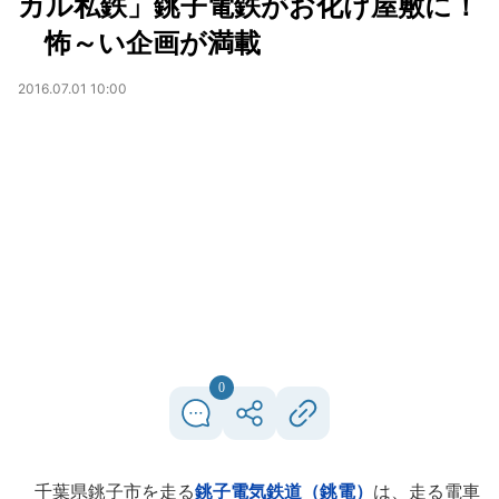
カル私鉄」銚子電鉄がお化け屋敷に！
怖～い企画が満載
2016.07.01 10:00
0
千葉県銚子市を走る
銚子電気鉄道（銚電）
は、走る電車