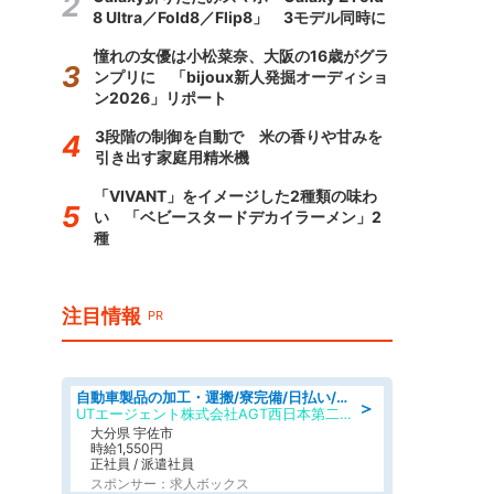
8 Ultra／Fold8／Flip8」 3モデル同時に
憧れの女優は小松菜奈、大阪の16歳がグラ
ンプリに 「bijoux新人発掘オーディショ
ン2026」リポート
3段階の制御を自動で 米の香りや甘みを
引き出す家庭用精米機
「VIVANT」をイメージした2種類の味わ
い 「ベビースタードデカイラーメン」2
種
注目情報
PR
自動車製品の加工・運搬/寮完備/日払い/工場・製造
＞
UTエージェント株式会社AGT西日本第二CU
大分県 宇佐市
時給1,550円
正社員 / 派遣社員
スポンサー：求人ボックス