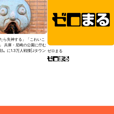
たら失神する」「こわいこ
」 兵庫・尼崎の公園に佇む
〟に1.3万人戦慄|Jタウン
ゼロまる