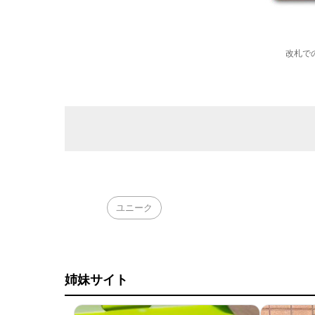
改札で
ユニーク
姉妹サイト