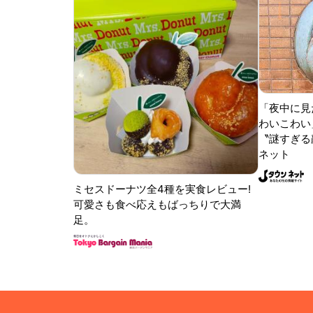
「夜中に見
わいこわい
〝謎すぎる顔
ネット
ミセスドーナツ全4種を実食レビュー!
可愛さも食べ応えもばっちりで大満
足。