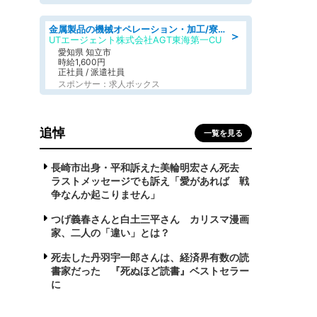
金属製品の機械オペレーション・加工/寮完備/日払い/工場・製造
＞
UTエージェント株式会社AGT東海第一CU
愛知県 知立市
時給1,600円
正社員 / 派遣社員
スポンサー：求人ボックス
追悼
一覧を見る
長崎市出身・平和訴えた美輪明宏さん死去
ラストメッセージでも訴え「愛があれば 戦
争なんか起こりません」
つげ義春さんと白土三平さん カリスマ漫画
家、二人の「違い」とは？
死去した丹羽宇一郎さんは、経済界有数の読
書家だった 『死ぬほど読書』ベストセラー
に