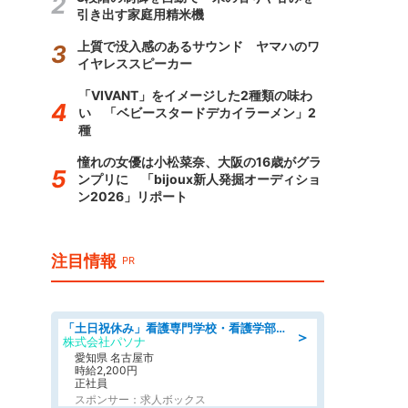
引き出す家庭用精米機
上質で没入感のあるサウンド ヤマハのワ
イヤレススピーカー
「VIVANT」をイメージした2種類の味わ
い 「ベビースタードデカイラーメン」2
種
憧れの女優は小松菜奈、大阪の16歳がグラ
ンプリに 「bijoux新人発掘オーディショ
ン2026」リポート
注目情報
PR
「土日祝休み」看護専門学校・看護学部での教員業務/高時給/要資格:保健師、正看護師
＞
株式会社パソナ
愛知県 名古屋市
時給2,200円
正社員
スポンサー：求人ボックス