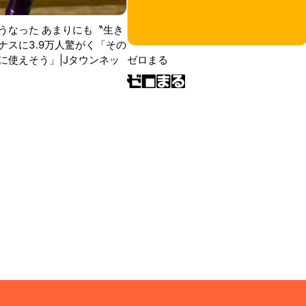
うなった あまりにも〝生き
ナスに3.9万人驚がく「その
に使えそう」|Jタウンネッ
ゼロまる