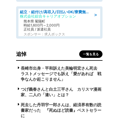
組立・組付け/高収入/日払いOK/寮費無料/交替制/20・30・40代活躍中
＞
株式会社綜合キャリアオプション
熊本県 菊陽町
時給1,600円～2,000円
正社員 / 派遣社員
スポンサー：求人ボックス
追悼
一覧を見る
長崎市出身・平和訴えた美輪明宏さん死去
ラストメッセージでも訴え「愛があれば 戦
争なんか起こりません」
つげ義春さんと白土三平さん カリスマ漫画
家、二人の「違い」とは？
死去した丹羽宇一郎さんは、経済界有数の読
書家だった 『死ぬほど読書』ベストセラー
に