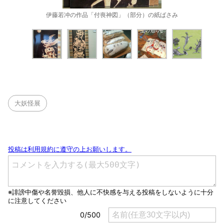
伊藤若冲の作品「付喪神図」（部分）の紙ばさみ
大妖怪展