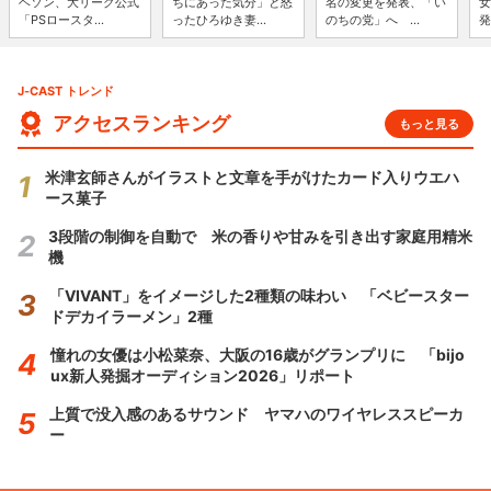
ヘソン、大リーグ公式
ちにあった気分」と怒
名の変更を発表、「い
女
「PSロースタ...
ったひろゆき妻...
のちの党」へ ...
発
J-CAST トレンド
アクセスランキング
もっと見る
米津玄師さんがイラストと文章を手がけたカード入りウエハ
ース菓子
3段階の制御を自動で 米の香りや甘みを引き出す家庭用精米
機
「VIVANT」をイメージした2種類の味わい 「ベビースター
ドデカイラーメン」2種
憧れの女優は小松菜奈、大阪の16歳がグランプリに 「bijo
ux新人発掘オーディション2026」リポート
上質で没入感のあるサウンド ヤマハのワイヤレススピーカ
ー