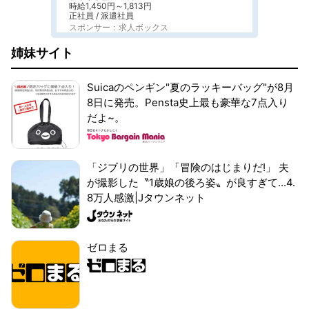
時給1,450円～1,813円
正社員 / 派遣社員
スポンサー：求人ボックス
姉妹サイト
Suicaのペンギン"夏のラッキーバッグ"が8月
8日に発売。Pensta史上最も豪華な7点入り
だよ~。
「ジブリの世界」「冒険のはじまりだ!」 夫
が撮影した〝1歳娘の後ろ姿〟が良すぎて...4.
8万人感激|Jタウンネット
ゼロまる