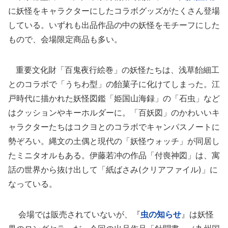
に妖怪をキャラクターにしたコラボグッズがたくさん登場
している。いずれも出品作品の中の妖怪をモチーフにした
もので、会場限定商品も多い。
重要文化財「百鬼夜行絵巻」の妖怪たちは、浅草飴細工
とのコラボで「うちわ型」の飴菓子に化けてしまった。江
戸時代に描かれた妖怪図鑑「姫国山海録」の「石虫」など
はクッションやキーホルダーに。「百妖図」のかわいいキ
ャラクターたちはコクヨとのコラボでキャンパスノートに
勢ぞろい。縄文の土偶と現代の「妖怪ウォッチ」が同居し
たミニタオルもある。伊藤若冲の作品「付喪神図」は、寓
話の世界から抜け出して「紙ばさみ(クリアファイル)」に
なっている。
会場では販売されていないが、『
虫の知らせ
』は妖怪