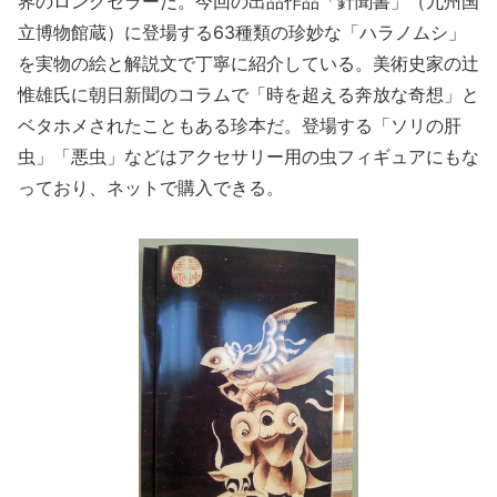
界のロングセラーだ。今回の出品作品「針聞書」（九州国
立博物館蔵）に登場する63種類の珍妙な「ハラノムシ」
を実物の絵と解説文で丁寧に紹介している。美術史家の辻
惟雄氏に朝日新聞のコラムで「時を超える奔放な奇想」と
ベタホメされたこともある珍本だ。登場する「ソリの肝
虫」「悪虫」などはアクセサリー用の虫フィギュアにもな
っており、ネットで購入できる。