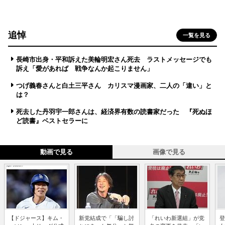
追悼
一覧を見る
長崎市出身・平和訴えた美輪明宏さん死去 ラストメッセージでも
訴え「愛があれば 戦争なんか起こりません」
つげ義春さんと白土三平さん カリスマ漫画家、二人の「違い」と
は？
死去した丹羽宇一郎さんは、経済界有数の読書家だった 『死ぬほ
ど読書』ベストセラーに
動画で見る
画像で見る
【ドジャース】キム・
新党結成で「「騙し討
「れいわ新選組」が党
登