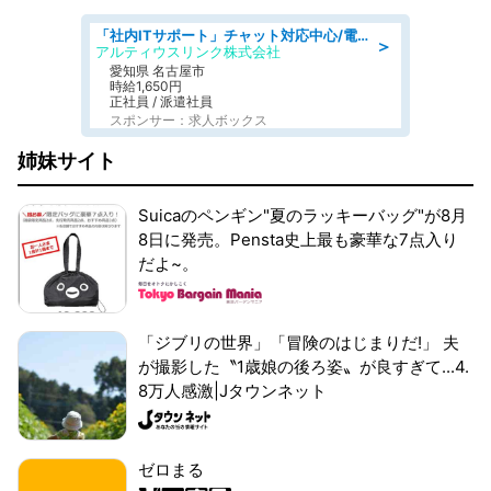
「社内ITサポート」チャット対応中心/電話少なめ/土日祝休/名古屋市港区
＞
アルティウスリンク株式会社
愛知県 名古屋市
時給1,650円
正社員 / 派遣社員
スポンサー：求人ボックス
姉妹サイト
Suicaのペンギン"夏のラッキーバッグ"が8月
8日に発売。Pensta史上最も豪華な7点入り
だよ~。
「ジブリの世界」「冒険のはじまりだ!」 夫
が撮影した〝1歳娘の後ろ姿〟が良すぎて...4.
8万人感激|Jタウンネット
ゼロまる