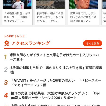
「異物使用疑惑」元韓
熊本市長、相次ぐ余震
広島原爆の日、小沢一
張
国セーブ王、出場停止
に本音ぽつり「もう嫌
郎氏が高市政権を「戦
ォ
明けマウンドで...
だなぁ」 被災...
前回帰路線」と...
気
J-CAST トレンド
アクセスランキング
もっと見る
米津玄師さんがイラストと文章を手がけたカード入りウエハ
ース菓子
3段階の制御を自動で 米の香りや甘みを引き出す家庭用精米
機
「VIVANT」をイメージした2種類の味わい 「ベビースター
ドデカイラーメン」2種
憧れの女優は小松菜奈、大阪の16歳がグランプリに 「bijo
ux新人発掘オーディション2026」リポート
上質で没入感のあるサウンド ヤマハのワイヤレススピーカ