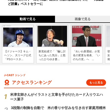
ど読書』ベストセラーに
動画で見る
画像で見る
【ドジャース】キム・
新党結成で「「騙し討
「れいわ新選組」が党
登
ヘソン、大リーグ公式
ちにあった気分」と怒
名の変更を発表、「い
女
「PSロースタ...
ったひろゆき妻...
のちの党」へ ...
発
J-CAST トレンド
アクセスランキング
もっと見る
米津玄師さんがイラストと文章を手がけたカード入りウエハ
ース菓子
3段階の制御を自動で 米の香りや甘みを引き出す家庭用精米