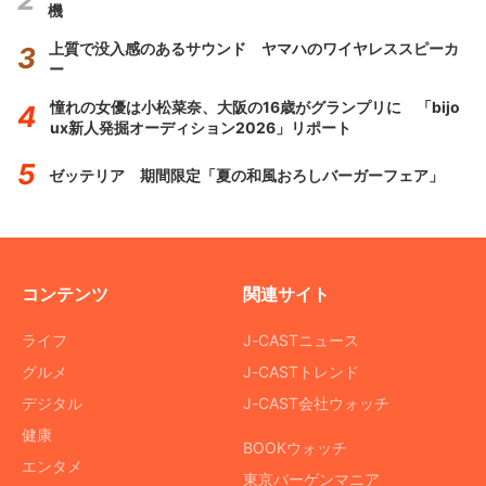
機
上質で没入感のあるサウンド ヤマハのワイヤレススピーカ
ー
憧れの女優は小松菜奈、大阪の16歳がグランプリに 「bijo
ux新人発掘オーディション2026」リポート
ゼッテリア 期間限定「夏の和風おろしバーガーフェア」
コンテンツ
関連サイト
ライフ
J-CASTニュース
グルメ
J-CASTトレンド
デジタル
J-CAST会社ウォッチ
健康
BOOKウォッチ
エンタメ
東京バーゲンマニア