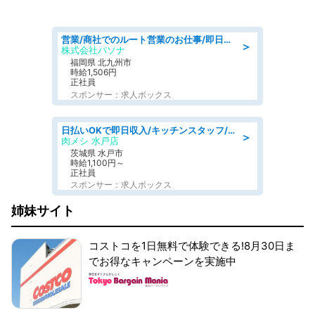
営業/商社でのルート営業のお仕事/即日勤務可/車通勤可/営業
＞
株式会社パソナ
福岡県 北九州市
時給1,506円
正社員
スポンサー：求人ボックス
日払いOKで即日収入/キッチンスタッフ/「原付免許必須」デリバリー業務など、自己成長可能な幅広い仕事に挑戦!髪型自由&ピアス・ネイルOK/茨城県/水戸市
＞
肉メシ 水戸店
茨城県 水戸市
時給1,100円～
正社員
スポンサー：求人ボックス
姉妹サイト
コストコを1日無料で体験できる!8月30日ま
でお得なキャンペーンを実施中