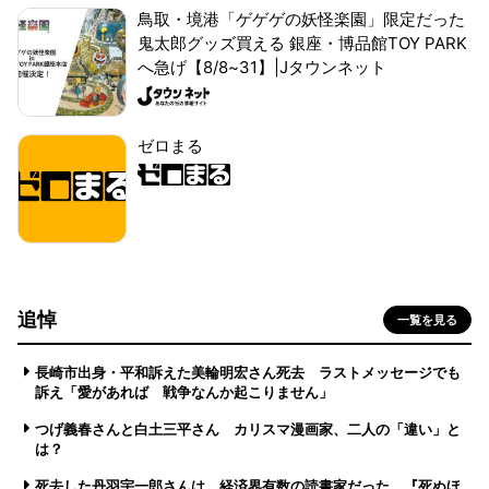
鳥取・境港「ゲゲゲの妖怪楽園」限定だった
鬼太郎グッズ買える 銀座・博品館TOY PARK
へ急げ【8/8~31】|Jタウンネット
ゼロまる
追悼
一覧を見る
長崎市出身・平和訴えた美輪明宏さん死去 ラストメッセージでも
訴え「愛があれば 戦争なんか起こりません」
つげ義春さんと白土三平さん カリスマ漫画家、二人の「違い」と
は？
死去した丹羽宇一郎さんは、経済界有数の読書家だった 『死ぬほ