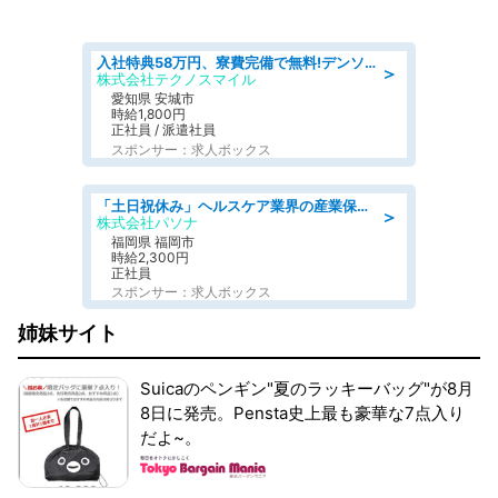
入社特典58万円、寮費完備で無料!デンソーで働こう!自動車工場で小型部品の検査業務 denso aichi
＞
株式会社テクノスマイル
愛知県 安城市
時給1,800円
正社員 / 派遣社員
スポンサー：求人ボックス
「土日祝休み」ヘルスケア業界の産業保健師/高時給/未経験OK/要資格:保健師、正看護師
＞
株式会社パソナ
福岡県 福岡市
時給2,300円
正社員
スポンサー：求人ボックス
姉妹サイト
Suicaのペンギン"夏のラッキーバッグ"が8月
8日に発売。Pensta史上最も豪華な7点入り
だよ~。