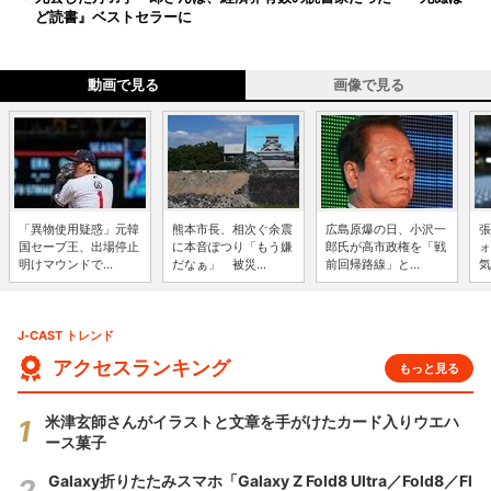
ど読書』ベストセラーに
動画で見る
画像で見る
「異物使用疑惑」元韓
熊本市長、相次ぐ余震
広島原爆の日、小沢一
張
国セーブ王、出場停止
に本音ぽつり「もう嫌
郎氏が高市政権を「戦
ォ
明けマウンドで...
だなぁ」 被災...
前回帰路線」と...
気
J-CAST トレンド
アクセスランキング
もっと見る
米津玄師さんがイラストと文章を手がけたカード入りウエハ
ース菓子
Galaxy折りたたみスマホ「Galaxy Z Fold8 Ultra／Fold8／Fl