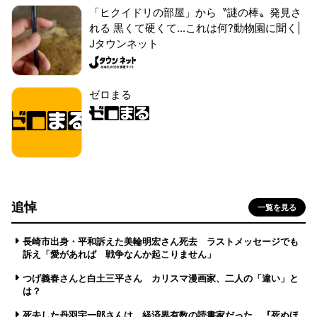
「ヒクイドリの部屋」から〝謎の棒〟発見さ
れる 黒くて硬くて...これは何?動物園に聞く|
Jタウンネット
ゼロまる
追悼
一覧を見る
長崎市出身・平和訴えた美輪明宏さん死去 ラストメッセージでも
訴え「愛があれば 戦争なんか起こりません」
つげ義春さんと白土三平さん カリスマ漫画家、二人の「違い」と
は？
死去した丹羽宇一郎さんは、経済界有数の読書家だった 『死ぬほ