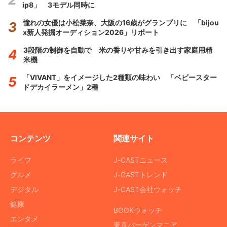
ip8」 3モデル同時に
憧れの女優は小松菜奈、大阪の16歳がグランプリに 「bijou
x新人発掘オーディション2026」リポート
3段階の制御を自動で 米の香りや甘みを引き出す家庭用精
米機
「VIVANT」をイメージした2種類の味わい 「ベビースター
ドデカイラーメン」2種
コンテンツ
関連サイト
ライフ
J-CASTニュース
グルメ
J-CASTトレンド
デジタル
J-CAST会社ウォッチ
健康
BOOKウォッチ
エンタメ
東京バーゲンマニア