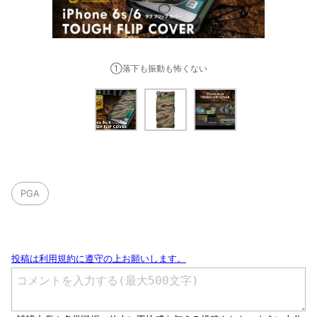
①落下も振動も怖くない
PGA