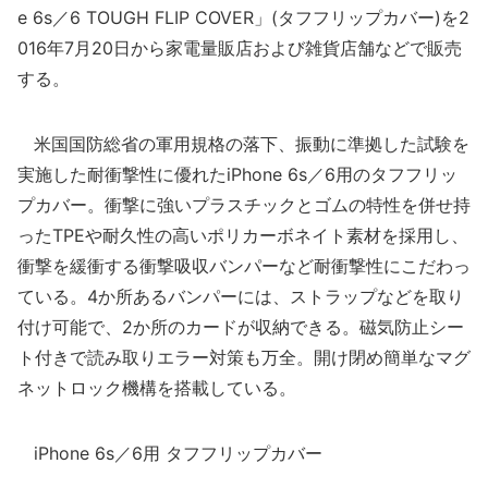
e 6s／6 TOUGH FLIP COVER」(タフフリップカバー)を2
016年7月20日から家電量販店および雑貨店舗などで販売
する。
米国国防総省の軍用規格の落下、振動に準拠した試験を
実施した耐衝撃性に優れたiPhone 6s／6用のタフフリッ
プカバー。衝撃に強いプラスチックとゴムの特性を併せ持
ったTPEや耐久性の高いポリカーボネイト素材を採用し、
衝撃を緩衝する衝撃吸収バンパーなど耐衝撃性にこだわっ
ている。4か所あるバンパーには、ストラップなどを取り
付け可能で、2か所のカードが収納できる。磁気防止シー
ト付きで読み取りエラー対策も万全。開け閉め簡単なマグ
ネットロック機構を搭載している。
iPhone 6s／6用 タフフリップカバー