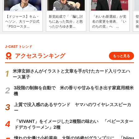
【ドジャース】キム・
新党結成で「「騙し討
「れいわ新選組」が党
登
ヘソン、大リーグ公式
ちにあった気分」と怒
名の変更を発表、「い
女
「PSロースタ...
ったひろゆき妻...
のちの党」へ ...
発
J-CAST トレンド
アクセスランキング
もっと見る
米津玄師さんがイラストと文章を手がけたカード入りウエハ
ース菓子
3段階の制御を自動で 米の香りや甘みを引き出す家庭用精米
機
上質で没入感のあるサウンド ヤマハのワイヤレススピーカ
ー
「VIVANT」をイメージした2種類の味わい 「ベビースター
ドデカイラーメン」2種
憧れの女優は小松菜奈、大阪の16歳がグランプリに 「bijou