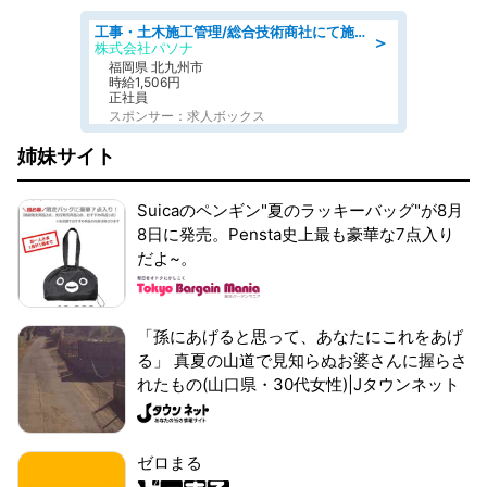
工事・土木施工管理/総合技術商社にて施工管理のお仕事/即日勤務可/車通勤可/工事・土木施工管理/生産・品質管理
＞
株式会社パソナ
福岡県 北九州市
時給1,506円
正社員
スポンサー：求人ボックス
姉妹サイト
Suicaのペンギン"夏のラッキーバッグ"が8月
8日に発売。Pensta史上最も豪華な7点入り
だよ~。
「孫にあげると思って、あなたにこれをあげ
る」 真夏の山道で見知らぬお婆さんに握らさ
れたもの(山口県・30代女性)|Jタウンネット
ゼロまる