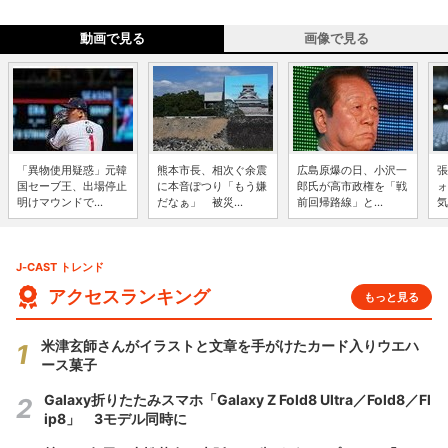
動画で見る
画像で見る
「異物使用疑惑」元韓
熊本市長、相次ぐ余震
広島原爆の日、小沢一
張
国セーブ王、出場停止
に本音ぽつり「もう嫌
郎氏が高市政権を「戦
ォ
明けマウンドで...
だなぁ」 被災...
前回帰路線」と...
気
J-CAST トレンド
アクセスランキング
もっと見る
米津玄師さんがイラストと文章を手がけたカード入りウエハ
ース菓子
Galaxy折りたたみスマホ「Galaxy Z Fold8 Ultra／Fold8／Fl
ip8」 3モデル同時に