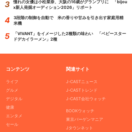
憧れの女優は小松菜奈、大阪の16歳がグランプリに 「bijou
x新人発掘オーディション2026」リポート
3段階の制御を自動で 米の香りや甘みを引き出す家庭用精
米機
「VIVANT」をイメージした2種類の味わい 「ベビースター
ドデカイラーメン」2種
コンテンツ
関連サイト
ライフ
J-CASTニュース
グルメ
J-CASTトレンド
デジタル
J-CAST会社ウォッチ
健康
BOOKウォッチ
エンタメ
東京バーゲンマニア
セール
Jタウンネット