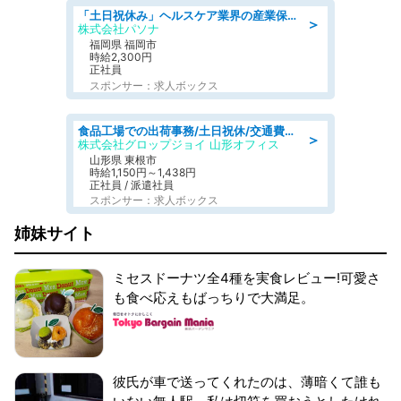
「土日祝休み」ヘルスケア業界の産業保健師/高時給/未経験OK/要資格:保健師、正看護師
＞
株式会社パソナ
福岡県 福岡市
時給2,300円
正社員
スポンサー：求人ボックス
食品工場での出荷事務/土日祝休/交通費支給
＞
株式会社グロップジョイ 山形オフィス
山形県 東根市
時給1,150円～1,438円
正社員 / 派遣社員
スポンサー：求人ボックス
姉妹サイト
ミセスドーナツ全4種を実食レビュー!可愛さ
も食べ応えもばっちりで大満足。
彼氏が車で送ってくれたのは、薄暗くて誰も