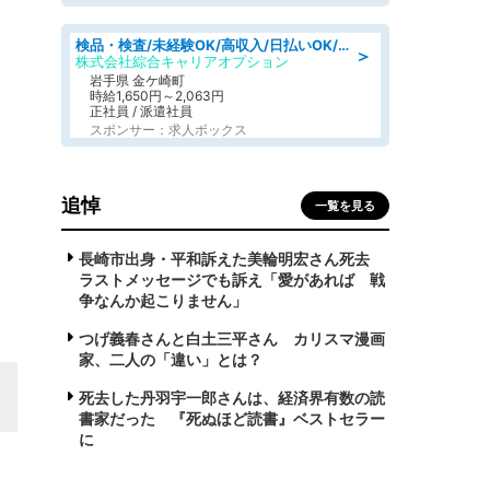
検品・検査/未経験OK/高収入/日払いOK/交替制/20・30・40代活躍中
＞
株式会社綜合キャリアオプション
岩手県 金ケ崎町
時給1,650円～2,063円
正社員 / 派遣社員
スポンサー：求人ボックス
追悼
一覧を見る
長崎市出身・平和訴えた美輪明宏さん死去
ラストメッセージでも訴え「愛があれば 戦
争なんか起こりません」
つげ義春さんと白土三平さん カリスマ漫画
家、二人の「違い」とは？
死去した丹羽宇一郎さんは、経済界有数の読
書家だった 『死ぬほど読書』ベストセラー
に