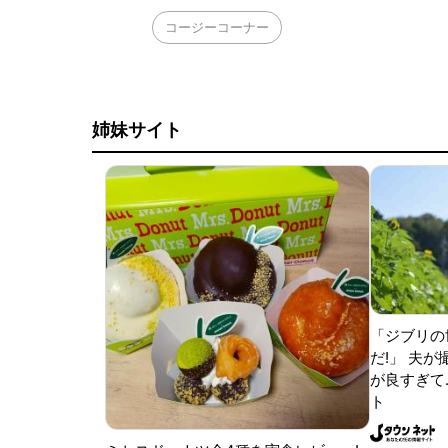
コージーコーナー
姉妹サイト
「ジブリの
だ!」 夫
が良すぎて.
ト