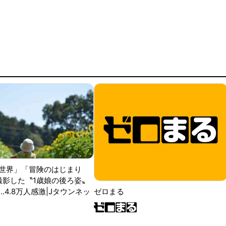
世界」「冒険のはじまり
が撮影した〝1歳娘の後ろ姿〟
ゼロまる
..4.8万人感激|Jタウンネッ