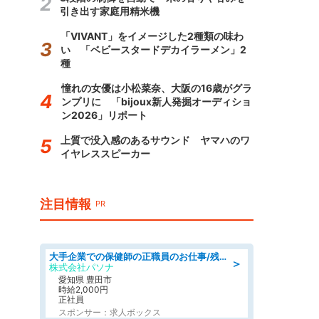
引き出す家庭用精米機
「VIVANT」をイメージした2種類の味わ
い 「ベビースタードデカイラーメン」2
種
憧れの女優は小松菜奈、大阪の16歳がグラ
ンプリに 「bijoux新人発掘オーディショ
ン2026」リポート
上質で没入感のあるサウンド ヤマハのワ
イヤレススピーカー
注目情報
PR
大手企業での保健師の正職員のお仕事/残業なし/要資格:保健師
＞
株式会社パソナ
愛知県 豊田市
時給2,000円
正社員
スポンサー：求人ボックス