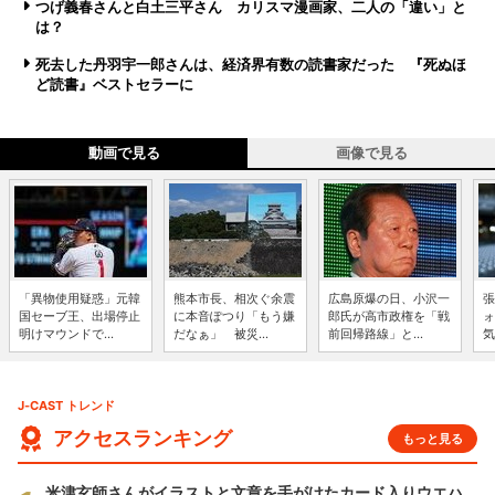
つげ義春さんと白土三平さん カリスマ漫画家、二人の「違い」と
は？
死去した丹羽宇一郎さんは、経済界有数の読書家だった 『死ぬほ
ど読書』ベストセラーに
動画で見る
画像で見る
「異物使用疑惑」元韓
熊本市長、相次ぐ余震
広島原爆の日、小沢一
張
国セーブ王、出場停止
に本音ぽつり「もう嫌
郎氏が高市政権を「戦
ォ
明けマウンドで...
だなぁ」 被災...
前回帰路線」と...
気
J-CAST トレンド
アクセスランキング
もっと見る
米津玄師さんがイラストと文章を手がけたカード入りウエハ