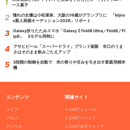
ース菓子
憧れの女優は小松菜奈、大阪の16歳がグランプリに 「bijou
x新人発掘オーディション2026」リポート
Galaxy折りたたみスマホ「Galaxy Z Fold8 Ultra／Fold8／Fl
ip8」 3モデル同時に
アサヒビール「スーパードライ」ブランド刷新 辛口のうま
さはそのまま飲みごたえアップ
3段階の制御を自動で 米の香りや甘みを引き出す家庭用精米
機
コンテンツ
関連サイト
ライフ
J-CASTニュース
グルメ
J-CASTトレンド
デジタル
J-CAST会社ウォッチ