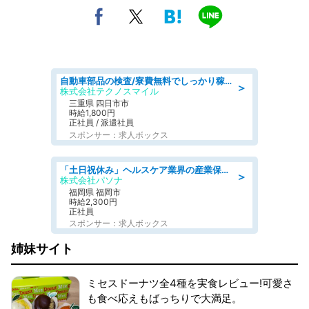
自動車部品の検査/寮費無料でしっかり稼げる denso aichi
＞
株式会社テクノスマイル
三重県 四日市市
時給1,800円
正社員 / 派遣社員
スポンサー：求人ボックス
「土日祝休み」ヘルスケア業界の産業保健師/高時給/未経験OK/要資格:保健師、正看護師
＞
株式会社パソナ
福岡県 福岡市
時給2,300円
正社員
スポンサー：求人ボックス
姉妹サイト
ミセスドーナツ全4種を実食レビュー!可愛さ
も食べ応えもばっちりで大満足。