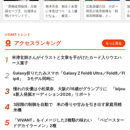
「異物使用疑惑」元韓
熊本市長、相次ぐ余震
広島原爆の日、小沢一
張
国セーブ王、出場停止
に本音ぽつり「もう嫌
郎氏が高市政権を「戦
ォ
明けマウンドで...
だなぁ」 被災...
前回帰路線」と...
気
J-CAST トレンド
アクセスランキング
もっと見る
米津玄師さんがイラストと文章を手がけたカード入りウエハ
ース菓子
Galaxy折りたたみスマホ「Galaxy Z Fold8 Ultra／Fold8／Fl
ip8」 3モデル同時に
憧れの女優は小松菜奈、大阪の16歳がグランプリに 「bijou
x新人発掘オーディション2026」リポート
3段階の制御を自動で 米の香りや甘みを引き出す家庭用精
米機
「VIVANT」をイメージした2種類の味わい 「ベビースター
ドデカイラーメン」2種