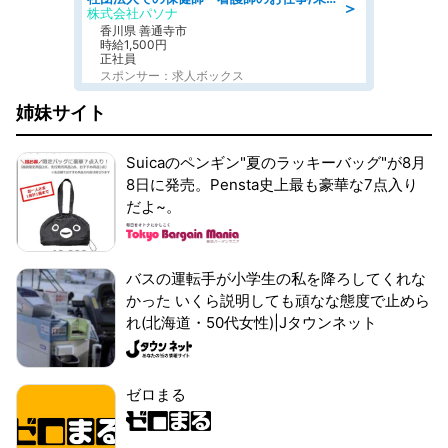
＞
株式会社パソナ
香川県 善通寺市
時給1,500円
正社員
スポンサー：求人ボックス
姉妹サイト
Suicaのペンギン"夏のラッキーバッグ"が8月
8日に発売。Pensta史上最も豪華な7点入り
だよ~。
バスの運転手が小学生の私を降ろしてくれな
かった いくら説明しても頑なな態度で止めら
れ(北海道・50代女性)|Jタウンネット
ゼロまる