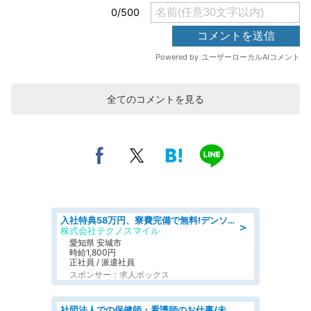
全てのコメントを見る
入社特典58万円、寮費完備で無料!デンソーで働こう!自動車工場で小型部品の検査業務 denso aichi
＞
株式会社テクノスマイル
愛知県 安城市
時給1,800円
正社員 / 派遣社員
スポンサー：求人ボックス
社団法人での保健師・看護師のお仕事/未経験OK/要資格:普通免許、保健師、正看護師