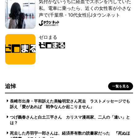
気付かないうちに経血でズボンを汚していた
私。電車に乗ったら、近くの女性客が小さな
声で(千葉県・10代女性)|Jタウンネット
ゼロまる
追悼
一覧を見る
長崎市出身・平和訴えた美輪明宏さん死去 ラストメッセージでも
訴え「愛があれば 戦争なんか起こりません」
つげ義春さんと白土三平さん カリスマ漫画家、二人の「違い」と
は？
死去した丹羽宇一郎さんは、経済界有数の読書家だった 『死ぬほ