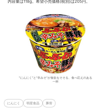
内容量は118g。希望小売価格(税別)は205円。
"にんにく"と"辛みそ"が食欲をそそる、食べ応えのある
一杯
にんにく
明星食品
豚骨