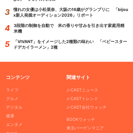
憧れの女優は小松菜奈、大阪の16歳がグランプリに 「bijou
x新人発掘オーディション2026」リポート
3段階の制御を自動で 米の香りや甘みを引き出す家庭用精
米機
「VIVANT」をイメージした2種類の味わい 「ベビースター
ドデカイラーメン」2種
コンテンツ
関連サイト
ライフ
J-CASTニュース
グルメ
J-CASTトレンド
デジタル
J-CAST会社ウォッチ
健康
BOOKウォッチ
エンタメ
東京バーゲンマニア
セール