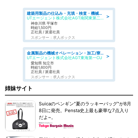
建築用製品の仕込み・充填・検査・機械操作/寮完備/日払い/工場・製造
＞
UTエージェント株式会社AGT南関東第二CU
神奈川県 平塚市
時給1,500円
正社員 / 派遣社員
スポンサー：求人ボックス
金属製品の機械オペレーション・加工/寮完備/日払い/工場・製造
＞
UTエージェント株式会社AGT東海第一CU
愛知県 知立市
時給1,600円
正社員 / 派遣社員
スポンサー：求人ボックス
姉妹サイト
Suicaのペンギン"夏のラッキーバッグ"が8月
8日に発売。Pensta史上最も豪華な7点入り
だよ~。