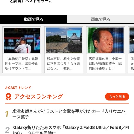
ど読書』ベストセラーに
動画で見る
画像で見る
「異物使用疑惑」元韓
熊本市長、相次ぐ余震
広島原爆の日、小沢一
張
国セーブ王、出場停止
に本音ぽつり「もう嫌
郎氏が高市政権を「戦
ォ
明けマウンドで...
だなぁ」 被災...
前回帰路線」と...
気
J-CAST トレンド
アクセスランキング
もっと見る
米津玄師さんがイラストと文章を手がけたカード入りウエハ
ース菓子
Galaxy折りたたみスマホ「Galaxy Z Fold8 Ultra／Fold8／Fl
ip8」 3モデル同時に