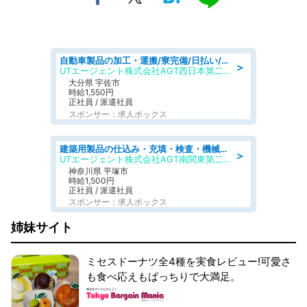
自動車製品の加工・運搬/寮完備/日払い/工場・製造
＞
UTエージェント株式会社AGT西日本第二CU
大分県 宇佐市
時給1,550円
正社員 / 派遣社員
スポンサー：求人ボックス
建築用製品の仕込み・充填・検査・機械操作/寮完備/日払い/工場・製造
＞
UTエージェント株式会社AGT南関東第二CU
神奈川県 平塚市
時給1,500円
正社員 / 派遣社員
スポンサー：求人ボックス
姉妹サイト
ミセスドーナツ全4種を実食レビュー!可愛さ
も食べ応えもばっちりで大満足。