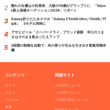
憧れの女優は小松菜奈、大阪の16歳がグランプリに 「bijou
x新人発掘オーディション2026」リポート
Galaxy折りたたみスマホ「Galaxy Z Fold8 Ultra／Fold8／Fl
ip8」 3モデル同時に
アサヒビール「スーパードライ」ブランド刷新 辛口のうま
さはそのまま飲みごたえアップ
3段階の制御を自動で 米の香りや甘みを引き出す家庭用精米
機
コンテンツ
関連サイト
ライフ
J-CASTニュース
グルメ
J-CASTトレンド
デジタル
J-CAST会社ウォッチ
健康
BOOKウォッチ