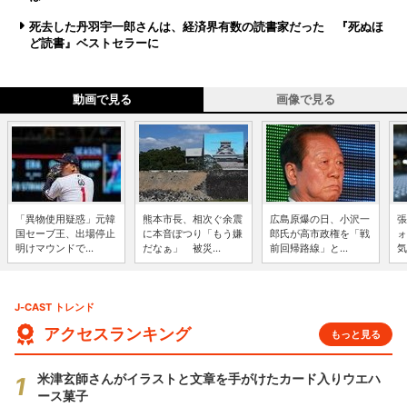
死去した丹羽宇一郎さんは、経済界有数の読書家だった 『死ぬほ
ど読書』ベストセラーに
動画で見る
画像で見る
「異物使用疑惑」元韓
熊本市長、相次ぐ余震
広島原爆の日、小沢一
張
国セーブ王、出場停止
に本音ぽつり「もう嫌
郎氏が高市政権を「戦
ォ
明けマウンドで...
だなぁ」 被災...
前回帰路線」と...
気
J-CAST トレンド
アクセスランキング
もっと見る
米津玄師さんがイラストと文章を手がけたカード入りウエハ
ース菓子