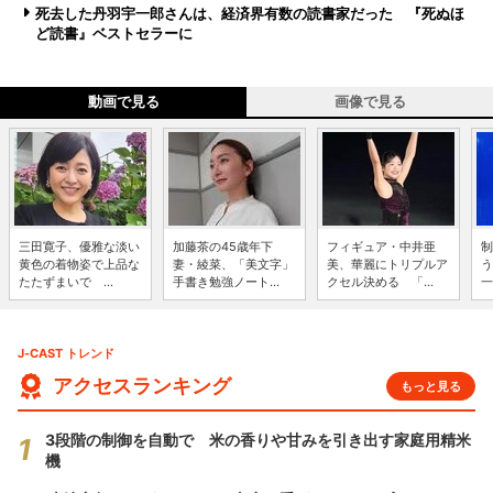
死去した丹羽宇一郎さんは、経済界有数の読書家だった 『死ぬほ
ど読書』ベストセラーに
動画で見る
画像で見る
三田寛子、優雅な淡い
加藤茶の45歳年下
フィギュア・中井亜
制
黄色の着物姿で上品な
妻・綾菜、「美文字」
美、華麗にトリプルア
う
たたずまいで ...
手書き勉強ノート...
クセル決める 「...
一
J-CAST トレンド
アクセスランキング
もっと見る
3段階の制御を自動で 米の香りや甘みを引き出す家庭用精米
機