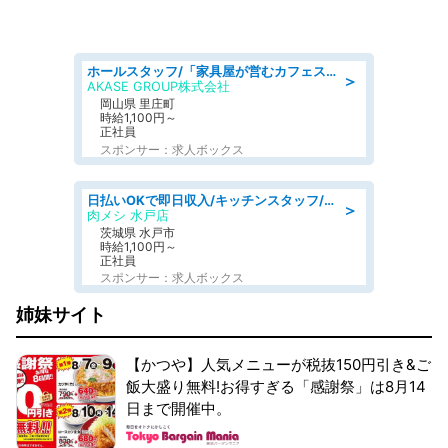
ホールスタッフ/「家具屋が営むカフェスタッフ!」週2日～OK!嬉しいまかない付き/岡山県/浅口郡里庄町
＞
AKASE GROUP株式会社
岡山県 里庄町
時給1,100円～
正社員
スポンサー：求人ボックス
日払いOKで即日収入/キッチンスタッフ/「原付免許必須」デリバリー業務など、自己成長可能な幅広い仕事に挑戦!髪型自由&ピアス・ネイルOK/茨城県/水戸市
＞
肉メシ 水戸店
茨城県 水戸市
時給1,100円～
正社員
スポンサー：求人ボックス
姉妹サイト
【かつや】人気メニューが税抜150円引き&ご
飯大盛り無料!お得すぎる「感謝祭」は8月14
日まで開催中。