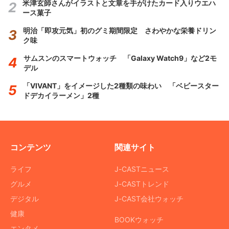
米津玄師さんがイラストと文章を手がけたカード入りウエハ
ース菓子
明治「即攻元気」初のグミ期間限定 さわやかな栄養ドリン
ク味
サムスンのスマートウォッチ 「Galaxy Watch9」など2モ
デル
「VIVANT」をイメージした2種類の味わい 「ベビースター
ドデカイラーメン」2種
コンテンツ
関連サイト
ライフ
J-CASTニュース
グルメ
J-CASTトレンド
デジタル
J-CAST会社ウォッチ
健康
BOOKウォッチ
エンタメ