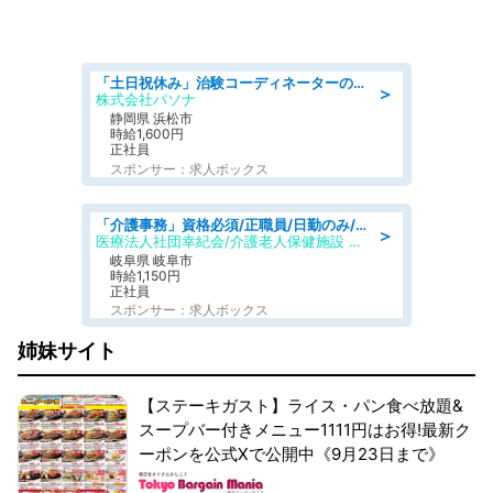
「土日祝休み」治験コーディネーターのお仕事/未経験OK
＞
株式会社パソナ
静岡県 浜松市
時給1,600円
正社員
スポンサー：求人ボックス
「介護事務」資格必須/正職員/日勤のみ/介護老人保健施設
＞
医療法人社団幸紀会/介護老人保健施設 グリーンビラ安江
岐阜県 岐阜市
時給1,150円
正社員
スポンサー：求人ボックス
姉妹サイト
【ステーキガスト】ライス・パン食べ放題&
スープバー付きメニュー1111円はお得!最新ク
ーポンを公式Xで公開中《9月23日まで》