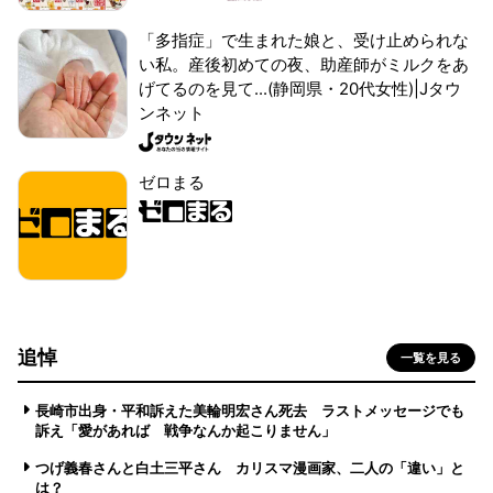
「多指症」で生まれた娘と、受け止められな
い私。産後初めての夜、助産師がミルクをあ
げてるのを見て...(静岡県・20代女性)|Jタウ
ンネット
ゼロまる
追悼
一覧を見る
長崎市出身・平和訴えた美輪明宏さん死去 ラストメッセージでも
訴え「愛があれば 戦争なんか起こりません」
つげ義春さんと白土三平さん カリスマ漫画家、二人の「違い」と
は？