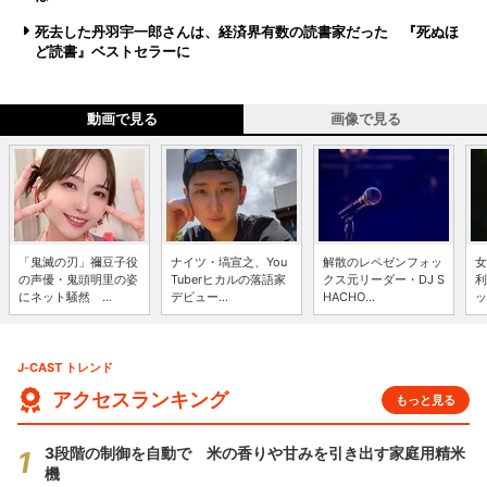
死去した丹羽宇一郎さんは、経済界有数の読書家だった 『死ぬほ
ど読書』ベストセラーに
動画で見る
画像で見る
「鬼滅の刃」禰豆子役
ナイツ・塙宣之、You
解散のレペゼンフォッ
女
の声優・鬼頭明里の姿
Tuberヒカルの落語家
クス元リーダー・DJ S
利
にネット騒然 ...
デビュー...
HACHO...
ッ
J-CAST トレンド
アクセスランキング
もっと見る
3段階の制御を自動で 米の香りや甘みを引き出す家庭用精米
機