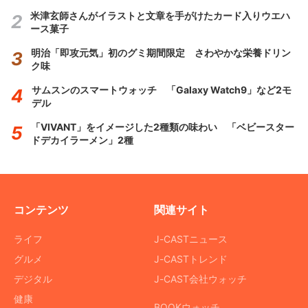
米津玄師さんがイラストと文章を手がけたカード入りウエハ
ース菓子
明治「即攻元気」初のグミ期間限定 さわやかな栄養ドリン
ク味
サムスンのスマートウォッチ 「Galaxy Watch9」など2モ
デル
「VIVANT」をイメージした2種類の味わい 「ベビースター
ドデカイラーメン」2種
コンテンツ
関連サイト
ライフ
J-CASTニュース
グルメ
J-CASTトレンド
デジタル
J-CAST会社ウォッチ
健康
BOOKウォッチ