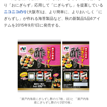
り「おにぎらず」応用して「にぎらずし」を提案している
ニコニコのり
(大阪市)は、より簡単に、よりおいしく「に
ぎらずし」が作れる海苔製品など、秋の新製品5品6アイ
テムを2015年9月1日に発売する。
「瀬戸内海産にぎらずし酢のり7枚」(左)と 「瀬戸内海
産にぎらずし酢のり2切10枚」