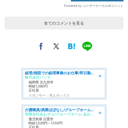
全てのコメントを見る
経理/病院での経理事務のお仕事/即日勤務可/車通勤可/経理/一般事務
＞
株式会社パソナ
福岡県 北九州市
時給1,380円
正社員
スポンサー：求人ボックス
介護職員/残業ほぼなし/グループホームの介護士/シフト相談可
＞
有限会社あおぞら/グループホーム あおぞら
鹿児島県 日置市
時給1,026円～1,100円
正社員