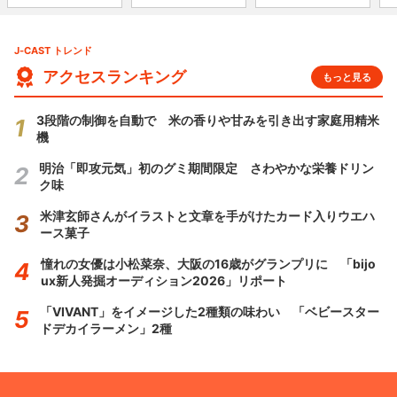
J-CAST トレンド
アクセスランキング
もっと見る
3段階の制御を自動で 米の香りや甘みを引き出す家庭用精米
機
明治「即攻元気」初のグミ期間限定 さわやかな栄養ドリン
ク味
米津玄師さんがイラストと文章を手がけたカード入りウエハ
ース菓子
憧れの女優は小松菜奈、大阪の16歳がグランプリに 「bijo
ux新人発掘オーディション2026」リポート
「VIVANT」をイメージした2種類の味わい 「ベビースター
ドデカイラーメン」2種