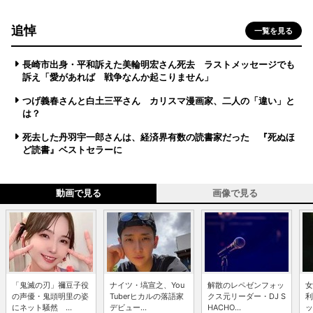
追悼
一覧を見る
長崎市出身・平和訴えた美輪明宏さん死去 ラストメッセージでも
訴え「愛があれば 戦争なんか起こりません」
つげ義春さんと白土三平さん カリスマ漫画家、二人の「違い」と
は？
死去した丹羽宇一郎さんは、経済界有数の読書家だった 『死ぬほ
ど読書』ベストセラーに
動画で見る
画像で見る
「鬼滅の刃」禰豆子役
ナイツ・塙宣之、You
解散のレペゼンフォッ
女
の声優・鬼頭明里の姿
Tuberヒカルの落語家
クス元リーダー・DJ S
利
にネット騒然 ...
デビュー...
HACHO...
ッ