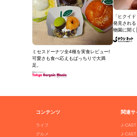
「ヒクイド
発見される 
物園に聞く
ミセスドーナツ全4種を実食レビュー!
可愛さも食べ応えもばっちりで大満
足。
コンテンツ
関連サ
ライフ
J-CAS
グルメ
J-CAS