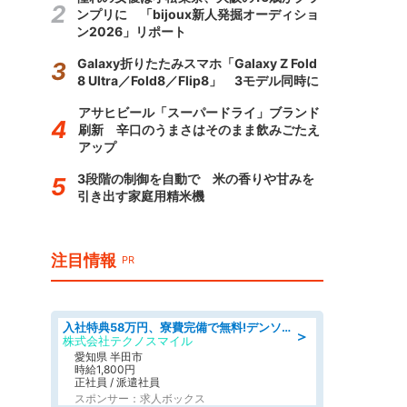
ンプリに 「bijoux新人発掘オーディショ
ン2026」リポート
Galaxy折りたたみスマホ「Galaxy Z Fold
8 Ultra／Fold8／Flip8」 3モデル同時に
アサヒビール「スーパードライ」ブランド
刷新 辛口のうまさはそのまま飲みごたえ
アップ
3段階の制御を自動で 米の香りや甘みを
引き出す家庭用精米機
注目情報
PR
入社特典58万円、寮費完備で無料!デンソーで働こう!自動車工場で小型部品の検査業務 denso aichi
＞
株式会社テクノスマイル
愛知県 半田市
時給1,800円
正社員 / 派遣社員
スポンサー：求人ボックス