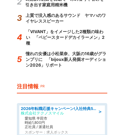
引き出す家庭用精米機
上質で没入感のあるサウンド ヤマハのワ
イヤレススピーカー
「VIVANT」をイメージした2種類の味わ
い 「ベビースタードデカイラーメン」2
種
憧れの女優は小松菜奈、大阪の16歳がグラ
ンプリに 「bijoux新人発掘オーディショ
ン2026」リポート
注目情報
PR
2026年転職応援キャンペーン!入社特典58万円/デンソーで働こう!自動車工場で小型部品の検査業務 denso aichi
＞
株式会社テクノスマイル
愛知県 半田市
時給1,800円
正社員 / 派遣社員
スポンサー：求人ボックス