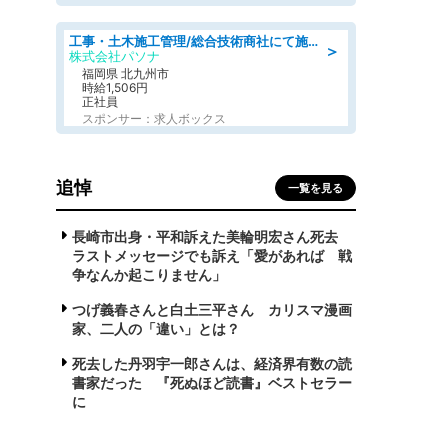
工事・土木施工管理/総合技術商社にて施工管理のお仕事/即日勤務可/車通勤可/工事・土木施工管理/生産・品質管理
＞
株式会社パソナ
福岡県 北九州市
時給1,506円
正社員
スポンサー：求人ボックス
追悼
一覧を見る
長崎市出身・平和訴えた美輪明宏さん死去
ラストメッセージでも訴え「愛があれば 戦
争なんか起こりません」
つげ義春さんと白土三平さん カリスマ漫画
家、二人の「違い」とは？
死去した丹羽宇一郎さんは、経済界有数の読
書家だった 『死ぬほど読書』ベストセラー
に