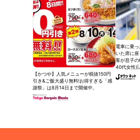
電車に乗っ
いた席に座
客が息子の
40代女性)
【かつや】人気メニューが税抜150円
引き&ご飯大盛り無料!お得すぎる「感
謝祭」は8月14日まで開催中。