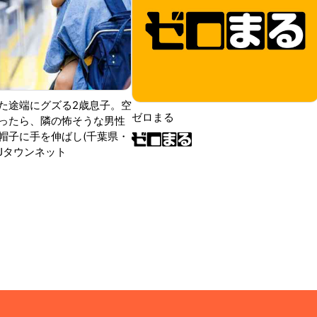
た途端にグズる2歳息子。空
ゼロまる
ったら、隣の怖そうな男性
帽子に手を伸ばし(千葉県・
|Jタウンネット