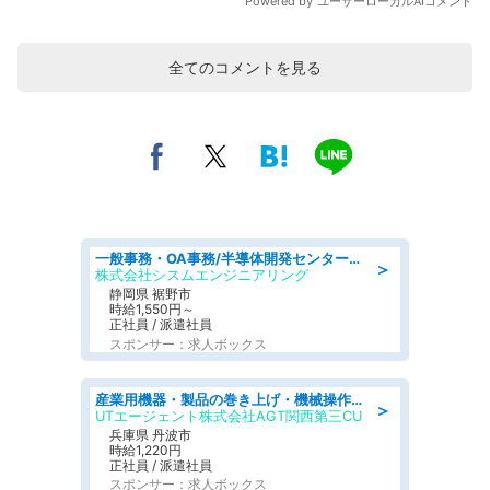
全てのコメントを見る
一般事務・OA事務/半導体開発センター内で事務&軽作業スタッフ、募集
＞
株式会社シスムエンジニアリング
静岡県 裾野市
時給1,550円～
正社員 / 派遣社員
スポンサー：求人ボックス
産業用機器・製品の巻き上げ・機械操作・材料補充/寮完備/日勤/日払い/工場・製造
＞
UTエージェント株式会社AGT関西第三CU
兵庫県 丹波市
時給1,220円
正社員 / 派遣社員
スポンサー：求人ボックス