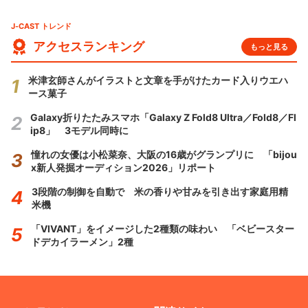
J-CAST トレンド
アクセスランキング
もっと見る
米津玄師さんがイラストと文章を手がけたカード入りウエハ
ース菓子
Galaxy折りたたみスマホ「Galaxy Z Fold8 Ultra／Fold8／Fl
ip8」 3モデル同時に
憧れの女優は小松菜奈、大阪の16歳がグランプリに 「bijou
x新人発掘オーディション2026」リポート
3段階の制御を自動で 米の香りや甘みを引き出す家庭用精
米機
「VIVANT」をイメージした2種類の味わい 「ベビースター
ドデカイラーメン」2種