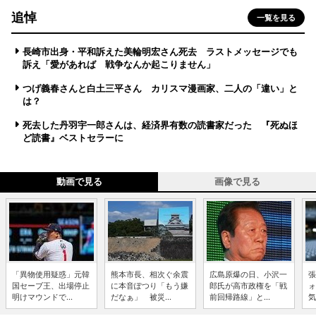
追悼
一覧を見る
長崎市出身・平和訴えた美輪明宏さん死去 ラストメッセージでも
訴え「愛があれば 戦争なんか起こりません」
つげ義春さんと白土三平さん カリスマ漫画家、二人の「違い」と
は？
死去した丹羽宇一郎さんは、経済界有数の読書家だった 『死ぬほ
ど読書』ベストセラーに
動画で見る
画像で見る
「異物使用疑惑」元韓
熊本市長、相次ぐ余震
広島原爆の日、小沢一
張
国セーブ王、出場停止
に本音ぽつり「もう嫌
郎氏が高市政権を「戦
ォ
明けマウンドで...
だなぁ」 被災...
前回帰路線」と...
気