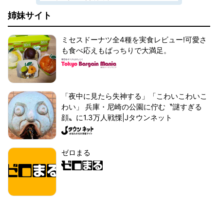
姉妹サイト
ミセスドーナツ全4種を実食レビュー!可愛さ
も食べ応えもばっちりで大満足。
「夜中に見たら失神する」「こわいこわいこ
わい」 兵庫・尼崎の公園に佇む〝謎すぎる
顔〟に1.3万人戦慄|Jタウンネット
ゼロまる