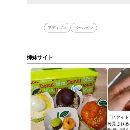
アディダス
ボールペン
姉妹サイト
「ヒクイド
発見される 
物園に聞く