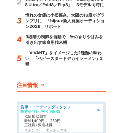
8 Ultra／Fold8／Flip8」 3モデル同時に
憧れの女優は小松菜奈、大阪の16歳がグラ
ンプリに 「bijoux新人発掘オーディショ
ン2026」リポート
3段階の制御を自動で 米の香りや甘みを
引き出す家庭用精米機
「VIVANT」をイメージした2種類の味わ
い 「ベビースタードデカイラーメン」2
種
注目情報
PR
洗車・コーティングスタッフ
＞
株式会社I・PARTNERS
福岡県 福岡市
時給1,400円～1,750円
正社員 / 派遣社員
スポンサー：求人ボックス