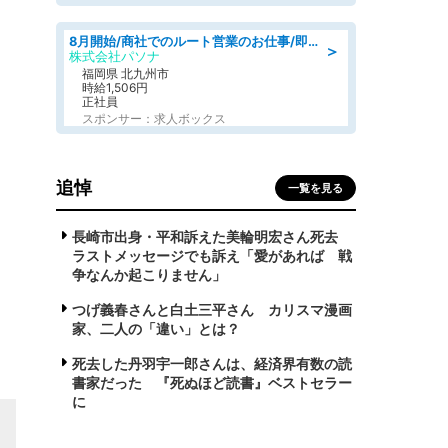
8月開始/商社でのルート営業のお仕事/即日勤務可/車通勤可/営業
＞
株式会社パソナ
福岡県 北九州市
時給1,506円
正社員
スポンサー：求人ボックス
追悼
一覧を見る
長崎市出身・平和訴えた美輪明宏さん死去
ラストメッセージでも訴え「愛があれば 戦
争なんか起こりません」
つげ義春さんと白土三平さん カリスマ漫画
家、二人の「違い」とは？
死去した丹羽宇一郎さんは、経済界有数の読
書家だった 『死ぬほど読書』ベストセラー
に