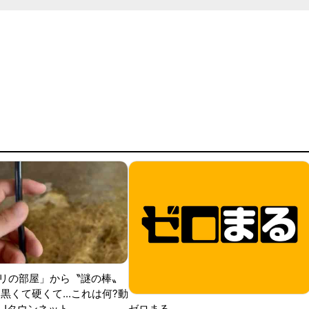
リの部屋」から〝謎の棒〟
黒くて硬くて...これは何?動
|Jタウンネット
ゼロまる